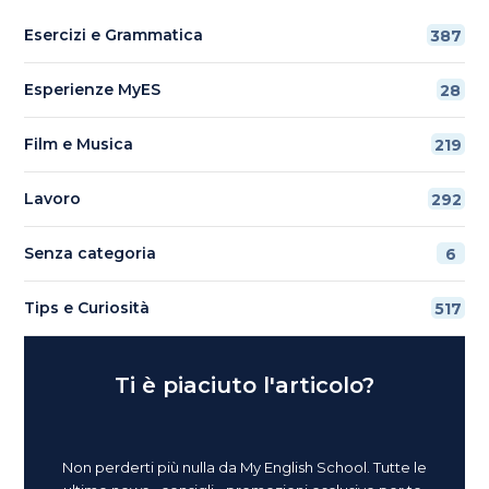
Esercizi e Grammatica
387
Esperienze MyES
28
Film e Musica
219
Lavoro
292
Senza categoria
6
Tips e Curiosità
517
Ti è piaciuto l'articolo?
Non perderti più nulla da My English School. Tutte le