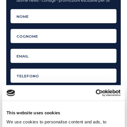
ultime news - consigli - promozioni esclusive per te.
Cosa ti piace leggere?
This website uses cookies
Articoli dedicati alla grammatica inglese
We use cookies to personalise content and ads, to