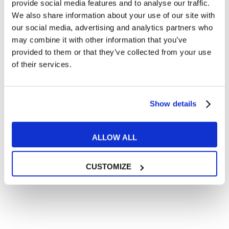
Articoli dedicati a inglese nel mondo del lavoro
provide social media features and to analyse our traffic.
We also share information about your use of our site with
Articoli con tips e new sulla lingua inglese
our social media, advertising and analytics partners who
Articoli divertenti su film e musica
may combine it with other information that you’ve
In quanto di età superiore ai 16 anni, dichiaro di acconsentire
provided to them or that they’ve collected from your use
al trattamento dei miei dati personali in conformità
of their services.
all’
informativa privacy
.
Desidero ricevere comunicazioni commerciali e promozionali
relative ai prodotti e servizi a marchio MyES
Show details
** le sedi contrassegnate con * offrono sempre solo corsi online
ALLOW ALL
RICHIEDI INFORMAZIONI
CUSTOMIZE