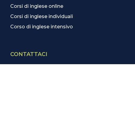
Corsi di inglese online
Corsi di inglese individuali
Corso di inglese intensivo
CONTATTACI
Contatti
La scuola più vicina
Tutte le scuole
Info corsi di inglese
SCOPRI DI PIÙ