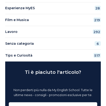
Esperienze MyES
28
Film e Musica
219
Lavoro
292
Senza categoria
6
Tips e Curiosità
517
Ti è piaciuto l'articolo?
Non perderti più nulla da My English School. Tutte le
ultime news - consigli - promozioni esclusive per te.