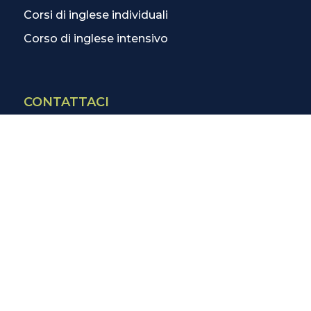
Corsi di inglese individuali
Corso di inglese intensivo
CONTATTACI
Contatti
La scuola più vicina
Tutte le scuole
Info corsi di inglese
SCOPRI DI PIÙ