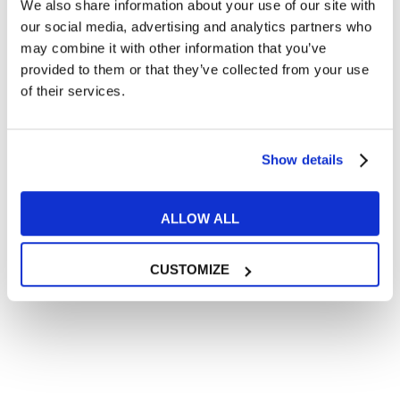
We also share information about your use of our site with
Articoli divertenti su film e musica
our social media, advertising and analytics partners who
In quanto di età superiore ai 16 anni, dichiaro di acconsentire
may combine it with other information that you’ve
al trattamento dei miei dati personali in conformità
provided to them or that they’ve collected from your use
all’
informativa privacy
.
of their services.
Desidero ricevere comunicazioni commerciali e promozionali
relative ai prodotti e servizi a marchio MyES
Show details
** le sedi contrassegnate con * offrono sempre solo corsi online
RICHIEDI INFORMAZIONI
ALLOW ALL
CUSTOMIZE