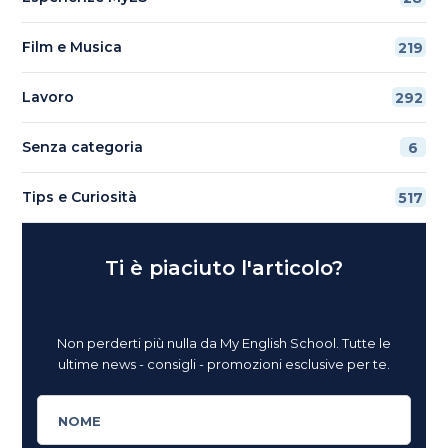
Film e Musica
219
Lavoro
292
Senza categoria
6
Tips e Curiosità
517
Ti è piaciuto l'articolo?
Non perderti più nulla da My English School. Tutte le
ultime news - consigli - promozioni esclusive per te.