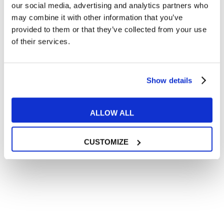
In quanto di età superiore ai 16 anni, dichiaro di acconsentire
our social media, advertising and analytics partners who
al trattamento dei miei dati personali in conformità
may combine it with other information that you’ve
all’
informativa privacy
.
provided to them or that they’ve collected from your use
Desidero ricevere comunicazioni commerciali e promozionali
of their services.
relative ai prodotti e servizi a marchio MyES
** le sedi contrassegnate con * offrono sempre solo corsi online
Show details
RICHIEDI INFORMAZIONI
ALLOW ALL
CUSTOMIZE