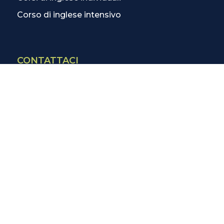
Corso di inglese intensivo
CONTATTACI
Contatti
La scuola più vicina
Tutte le scuole
Info corsi di inglese
SCOPRI DI PIÙ
Magazine