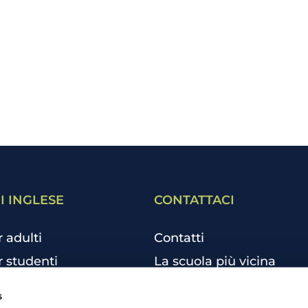
I INGLESE
CONTATTACI
r adulti
Contatti
r studenti
La scuola più vicina
r bambini e ragazzi
Tutte le scuole
s