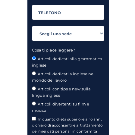
Cosa ti piace leggere?
Articoli dedicati alla grammatica
inglese
Articoli dedicati a inglese nel
mondo del lavoro
Articoli con tips e new sulla
lingua inglese
Articoli divertenti su film e
musica
In quanto di età superiore ai 16 anni,
dichiaro di acconsentire al trattamento
dei miei dati personali in conformità