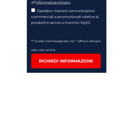
all’
informativa privacy
.
Desidero ricevere comunicazioni
commerciali e promozionali relative ai
prodotti e servizi a marchio MyES
** le sedi contrassegnate con * offrono sempre
solo corsi online
RICHIEDI INFORMAZIONI