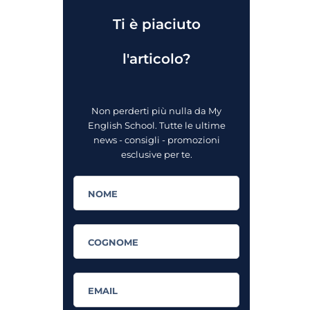
Ti è piaciuto
l'articolo?
Non perderti più nulla da My
English School. Tutte le ultime
news - consigli - promozioni
esclusive per te.