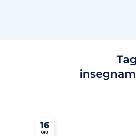
Ta
insegname
16
GIU