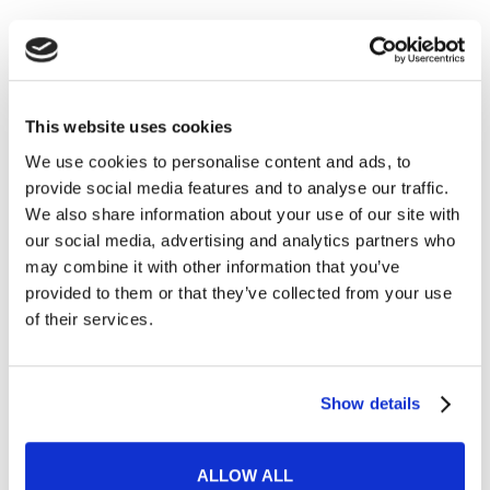
Una cosa che ti piace
del vivere a
This website uses cookies
Londra/Barcellona e
We use cookies to personalise content and ads, to
provide social media features and to analyse our traffic.
una cosa che non ti
We also share information about your use of our site with
our social media, advertising and analytics partners who
piace.
may combine it with other information that you’ve
provided to them or that they’ve collected from your use
of their services.
Amavo vivere a Londra e mi piaceva
soprattutto per le buone possibilità
Show details
lavorative che offriva nel mio
settore:
stando lì si ha l’impressione di
ALLOW ALL