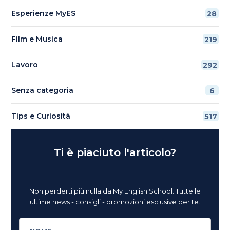
Esperienze MyES
28
Film e Musica
219
Lavoro
292
Senza categoria
6
Tips e Curiosità
517
Ti è piaciuto l'articolo?
Non perderti più nulla da My English School. Tutte le
ultime news - consigli - promozioni esclusive per te.