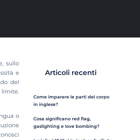
e, sullo
Articoli recenti
ssità e
ndo del
limite.
Come imparare le parti del corpo
in inglese?
lingua o
Cosa significano red flag,
duzione
gaslighting e love bombing?
conosci