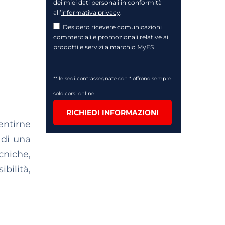
dei miei dati personali in conformità
all’
informativa privacy
.
Desidero ricevere comunicazioni
commerciali e promozionali relative ai
prodotti e servizi a marchio MyES
** le sedi contrassegnate con * offrono sempre
solo corsi online
RICHIEDI INFORMAZIONI
entirne
di una
cniche,
bilità,