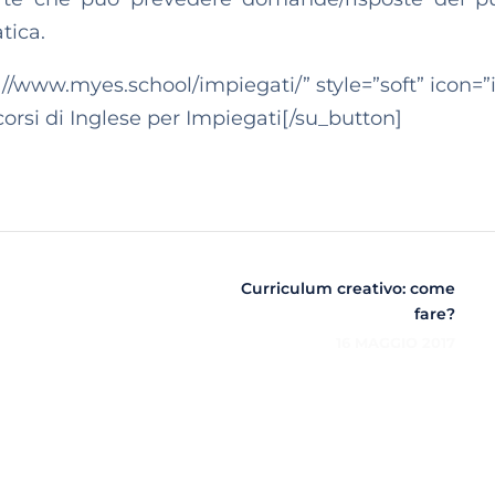
tica.
://www.myes.school/impiegati/” style=”soft” icon=”
 corsi di Inglese per Impiegati[/su_button]
Curriculum creativo: come
fare?
16 MAGGIO 2017