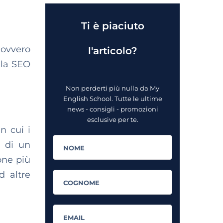
Ti è piaciuto
 ovvero
l'articolo?
 la SEO
Non perderti più nulla da My
English School. Tutte le ultime
news - consigli - promozioni
esclusive per te.
n cui i
o di un
one più
 altre