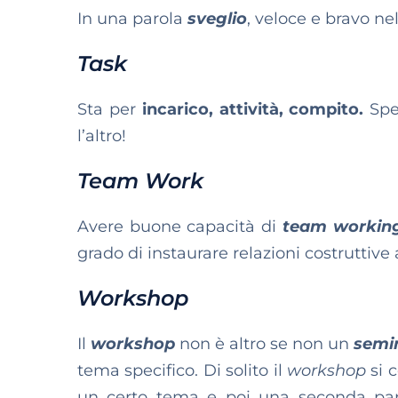
In una parola
sveglio
, veloce e bravo nel
Task
Sta per
incarico, attività, compito.
Spe
l’altro!
Team Work
Avere buone capacità di
team workin
grado di instaurare relazioni costruttive 
Workshop
Il
workshop
non è altro se non un
semin
tema specifico. Di solito il
workshop
si 
un certo tema e poi una seconda par