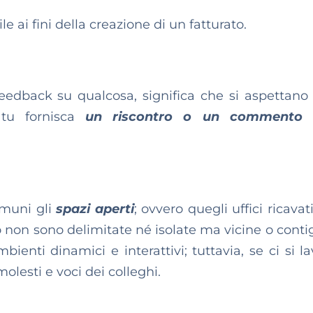
le ai fini della creazione di un fatturato.
eedback su qualcosa, significa che si aspettano
e tu fornisca
un riscontro o un commento
a
omuni gli
spazi aperti
; ovvero quegli uffici ricava
ro non sono delimitate né isolate ma vicine o conti
enti dinamici e interattivi; tuttavia, se ci si lav
lesti e voci dei colleghi.