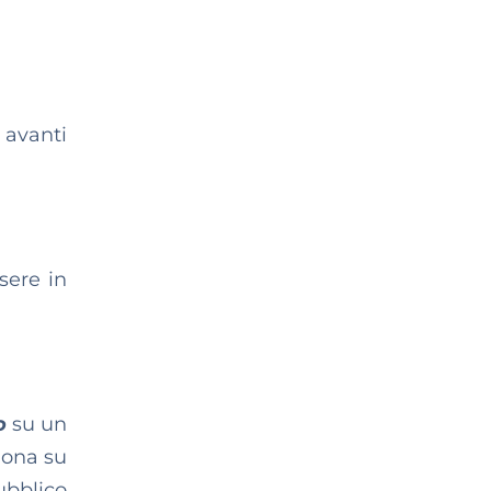
 avanti
sere in
o
su un
iona su
bblico