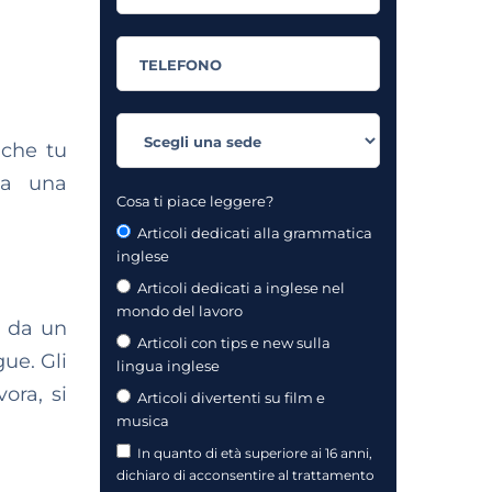
 che tu
 una
Cosa ti piace leggere?
Articoli dedicati alla grammatica
inglese
Articoli dedicati a inglese nel
mondo del lavoro
ti da un
Articoli con tips e new sulla
gue. Gli
lingua inglese
ora, si
Articoli divertenti su film e
musica
In quanto di età superiore ai 16 anni,
dichiaro di acconsentire al trattamento