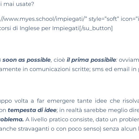
hai mai usate?
://www.myes.school/impiegati/” style=”soft” icon=”
 corsi di Inglese per Impiegati[/su_button]
 soon as possible
, cioè
il prima possibile
:
ovviam
vamente in comunicazioni scritte; sms ed email in 
ruppo volta a far emergere tante idee che risol
con
tempesta di idee
; in realtà sarebbe meglio dir
problema.
A livello pratico consiste, dato un proble
(anche stravaganti o con poco senso) senza alcun 