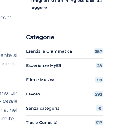
I migliori 10 libri in inglese facili da
leggere
icon:
Categorie
Esercizi e Grammatica
387
ente si
primis!
Esperienze MyES
28
Film e Musica
219
vano un
Lavoro
292
e
usare
Senza categoria
6
ma, nel
limite…
Tips e Curiosità
517