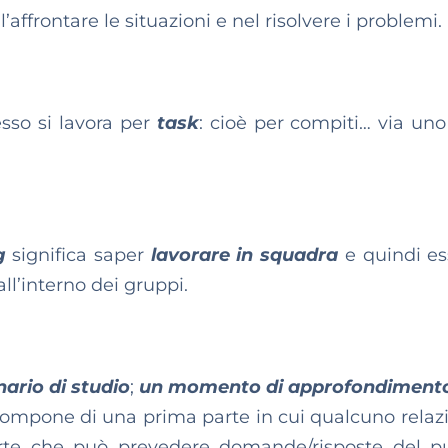
l’affrontare le situazioni e nel risolvere i problemi.
sso si lavora per
task
: cioè per compiti… via uno
g
significa saper
lavorare in squadra
e quindi es
all’interno dei gruppi.
ario di studio
;
un momento di approfondiment
compone di una prima parte in cui qualcuno relaz
te che può prevedere domande/risposte del pu