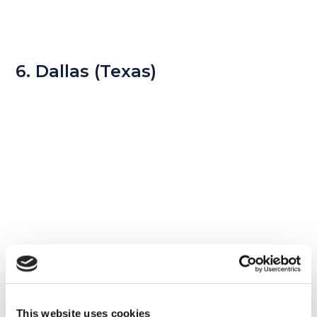
6. Dallas (Texas)
Inaspettatamente troviamo in questa
This website uses cookies
classifica anche un luogo oltreoceano: Dallas