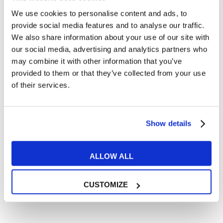
è una bella città, relativamente
We use cookies to personalise content and ads, to
provide social media features and to analyse our traffic.
“sconosciuta” al turismo internazionale se
We also share information about your use of our site with
comparata con le altre grandi città
our social media, advertising and analytics partners who
statunitensi mete dei classici tour degli
may combine it with other information that you’ve
States. Se sei un nomade digitale sarai però
provided to them or that they’ve collected from your use
of their services.
contento di sapere che non manca niente:
ottimi servizi, sicurezza, buoni standard
sanitari, connessione Internet veloce, buona
Show details
qualità della vita!
ALLOW ALL
CUSTOMIZE