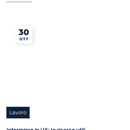
30
OTT
Lavoro
Infermiere in UK: le risorse utili