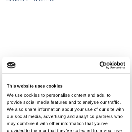
This website uses cookies
We use cookies to personalise content and ads, to
provide social media features and to analyse our traffic.
Hai progetti per il futuro?
We also share information about your use of our site with
our social media, advertising and analytics partners who
may combine it with other information that you’ve
All’estero si vive bene e non manca nulla.
provided to them or that they’ve collected from your use