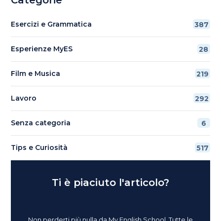
Esercizi e Grammatica
387
Esperienze MyES
28
Film e Musica
219
Lavoro
292
Senza categoria
6
Tips e Curiosità
517
Ti è piaciuto l'articolo?
Non perderti più nulla da My English School. Tutte le