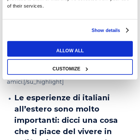
of their services.
Ma lasciare il mio paese è stata più una
necessità che un volere vero e proprio e,
come tanti altri italiani all’estero,
Show details
[su_highlight background=”#cae5fa”]spero
di poter tornare presto in Italia per restarci.
ALLOW ALL
Tra le tante cose che vorrei fare al mio
rientro due sono le più importanti: formare
CUSTOMIZE
una famiglia e vivere vicino a parenti e
amici.[/su_highlight]
Le esperienze di italiani
all’estero sono molto
importanti: dicci una cosa
che ti piace del vivere in