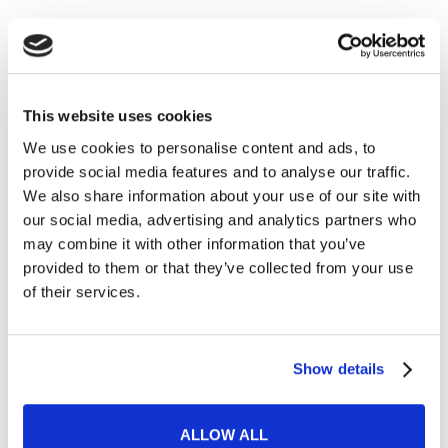
Lavoro
This website uses cookies
We use cookies to personalise content and ads, to
10 ostelli che non ti faranno rimpiangere gli
provide social media features and to analyse our traffic.
We also share information about your use of our site with
hotel
our social media, advertising and analytics partners who
READ MORE
may combine it with other information that you’ve
provided to them or that they’ve collected from your use
of their services.
15
Show details
FEB
ALLOW ALL