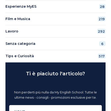
Esperienze MyES
28
Film e Musica
219
Lavoro
292
Senza categoria
6
Tips e Curiosità
517
Ti è piaciuto l'articolo?
Non perderti più nulla da My English School. Tutte le
ultime news - consigli - promozioni esclusive per te.