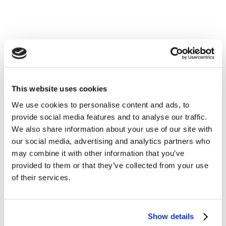
This website uses cookies
We use cookies to personalise content and ads, to
Come ogni metropoli multietnica e
provide social media features and to analyse our traffic.
cosmopolita, Toronto offre un
panorama
We also share information about your use of our site with
our social media, advertising and analytics partners who
gastronomico internazionale:
a qualsiasi
may combine it with other information that you’ve
ora del giorno e della notte puoi gustare
provided to them or that they’ve collected from your use
cibo proveniente praticamente da ogni
of their services.
parte del mondo.
Tuttavia se desideri
testare la vera cucina tipica canadese
Show details
(influenzata, soprattutto, da quella francese),