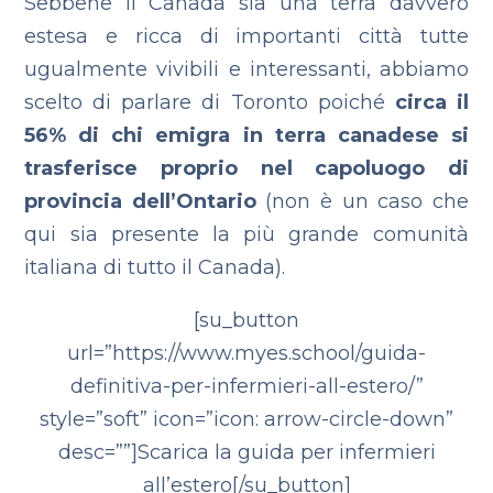
Sebbene il Canada sia una terra davvero
estesa e ricca di importanti città tutte
ugualmente vivibili e interessanti, abbiamo
scelto di parlare di Toronto poiché
circa il
56% di chi emigra in terra canadese si
trasferisce proprio nel capoluogo di
provincia dell’Ontario
(non è un caso che
qui sia presente la più grande comunità
italiana di tutto il Canada).
[su_button
url=”https://www.myes.school/guida-
definitiva-per-infermieri-all-estero/”
style=”soft” icon=”icon: arrow-circle-down”
desc=””]Scarica la guida per infermieri
all’estero[/su_button]