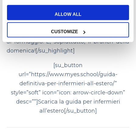
non puoi proprio perderti[su_highlight
background=”#d5dbfe”]la zuppa di crostacei
ALLOW ALL
(e gli ottimi piatti di pesce), i sandwich con
CUSTOMIZE
carne affumicata, il pudding di riso e la torta
al formaggio. E, soprattutto, il brunch della
domenica![/su_highlight]
[su_button
url=”https://www.myes.school/guida-
definitiva-per-infermieri-all-estero/”
style=”soft” icon=”icon: arrow-circle-down”
desc=””]Scarica la guida per infermieri
all’estero[/su_button]