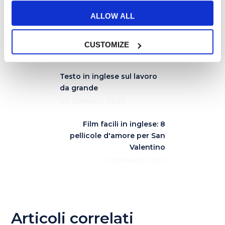
grammaticali solide e anche la giusta
ALLOW ALL
fluency
nel parlato.
CUSTOMIZE
Testo in inglese sul lavoro
da grande
20 GENNAIO 2020
Film facili in inglese: 8
pellicole d'amore per San
Valentino
21 GENNAIO 2020
Articoli correlati