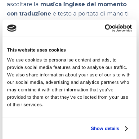
ascoltare la
musica inglese del momento
con traduzione
e testo a portata di mano ti
farà acquisire nuovi vocaboli, modi di dire,
espressioni che potrai riutilizzare facilmente
quando parli o scrivi in lingua. Soprattutto le
This website uses cookies
melodie più
catchy
ti aiuteranno a
memorizzare il lessico: cosa significa
We use cookies to personalise content and ads, to
provide social media features and to analyse our traffic.
catchy
?
Scoprilo qui insieme a tanti altri
We also share information about your use of our site with
termini per parlare di musica in
our social media, advertising and analytics partners who
inglese!
Ovviamente nuove parole non
may combine it with other information that you’ve
bastano da sole, ma hanno bisogno di
provided to them or that they’ve collected from your use
of their services.
essere inserite nel contesto giusto nel modo
giusto e con la giusta grammatica. Come
fare? Un
corso di inglese
può darti il
Show details
supporto necessario per avere delle basi