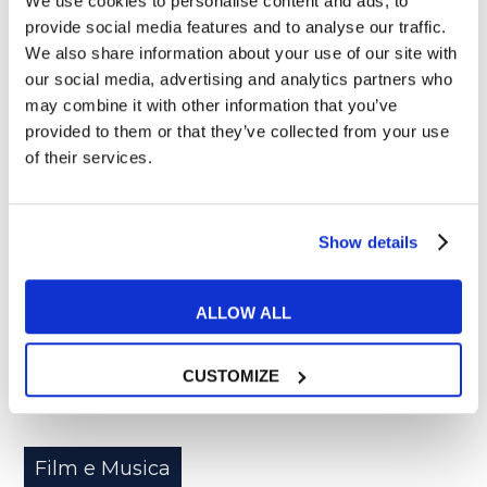
We use cookies to personalise content and ads, to
provide social media features and to analyse our traffic.
Articoli correlati
We also share information about your use of our site with
our social media, advertising and analytics partners who
may combine it with other information that you’ve
provided to them or that they’ve collected from your use
of their services.
04
MAR
Show details
ALLOW ALL
CUSTOMIZE
Film e Musica