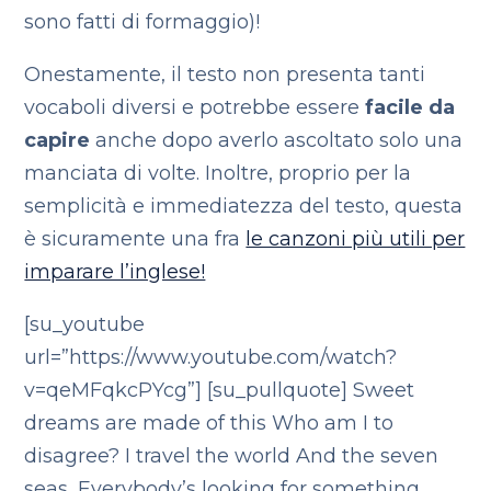
sono fatti di formaggio)!
Onestamente, il testo non presenta tanti
vocaboli diversi e potrebbe essere
facile da
capire
anche dopo averlo ascoltato solo una
manciata di volte. Inoltre, proprio per la
semplicità e immediatezza del testo, questa
è sicuramente una fra
le canzoni più utili per
imparare l’inglese!
[su_youtube
url=”https://www.youtube.com/watch?
v=qeMFqkcPYcg”] [su_pullquote] Sweet
dreams are made of this
Who am I to
disagree?
I travel the world
And the seven
seas,
Everybody’s looking for something.