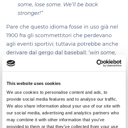
some, lose some. We’ll be back
stronger!”
Pare che questo idioma fosse in uso già nel
1900 fra gli scommettitori che perdevano
agli eventi sportivi; tuttavia potrebbe anche
derivare dal gergo dal baseball:
‘win some,
lose some, some rained out’
veniva usato
negli anni ’40. In questa canzone, Robbie
parla di una relazione finita per la quale lui
This website uses cookies
soffre ancora e per cui canta
“sometimes
We use cookies to personalise content and ads, to
you win and sometimes you lose”…
provide social media features and to analyse our traffic.
We also share information about your use of our site with
Espressioni idiomatiche inglesi
–
our social media, advertising and analytics partners who
Fight fire with fire
may combine it with other information that you’ve
provided to them or that they’ve collected from your use