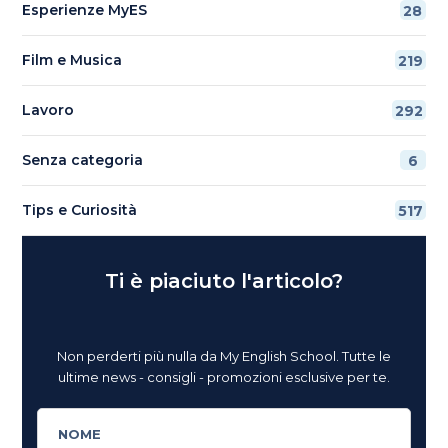
Esperienze MyES
28
Film e Musica
219
Lavoro
292
Senza categoria
6
Tips e Curiosità
517
Ti è piaciuto l'articolo?
Non perderti più nulla da My English School. Tutte le
ultime news - consigli - promozioni esclusive per te.