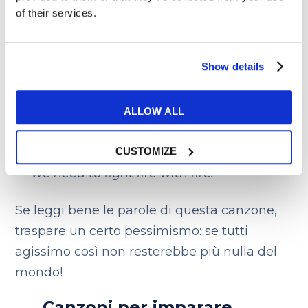
La band americana Metallica ha usato la
of their services.
potente espressione
fight fire with fire
come
titolo per il suo brano del 1983, apparso
Show details
nell’album
“Kill ‘em all”.
Il suo significato?
Vendicarsi di un torto con lo stesso metodo
che si è subito. Ad esempio:
ALLOW ALL
I am fed up with the way we are treated,
CUSTOMIZE
we need to fight fire with fire.
Se leggi bene le parole di questa canzone,
traspare un certo pessimismo: se tutti
agissimo così non resterebbe più nulla del
mondo!
Canzoni per imparare