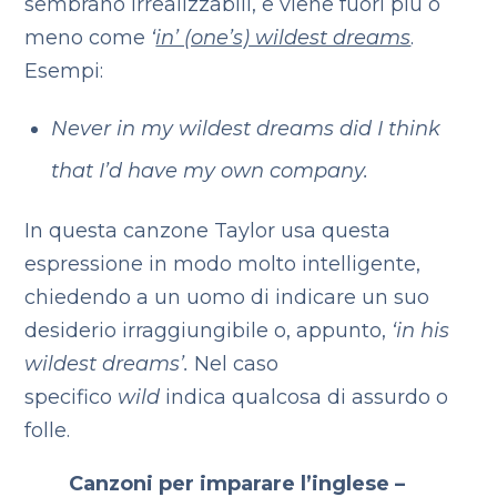
sembrano irrealizzabili, e viene fuori più o
meno come
‘
in’ (one’s) wildest dreams
.
Esempi:
Never in my wildest dreams did I think
that I’d have my own company.
In questa canzone Taylor usa questa
espressione in modo molto intelligente,
chiedendo a un uomo di indicare un suo
desiderio irraggiungibile o, appunto,
‘in his
wildest dreams’.
Nel caso
specifico
wild
indica qualcosa di assurdo o
folle.
Canzoni per imparare l’inglese –