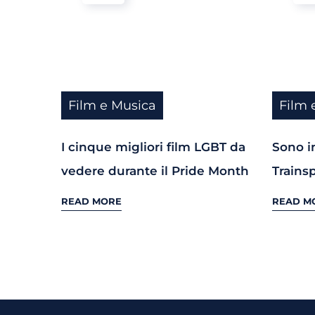
Film e Musica
Film 
I cinque migliori film LGBT da
Sono in
vedere durante il Pride Month
Trains
READ MORE
READ M