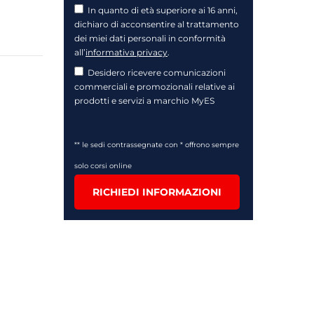
In quanto di età superiore ai 16 anni,
dichiaro di acconsentire al trattamento
dei miei dati personali in conformità
all’
informativa privacy
.
Desidero ricevere comunicazioni
commerciali e promozionali relative ai
prodotti e servizi a marchio MyES
** le sedi contrassegnate con * offrono sempre
solo corsi online
RICHIEDI INFORMAZIONI