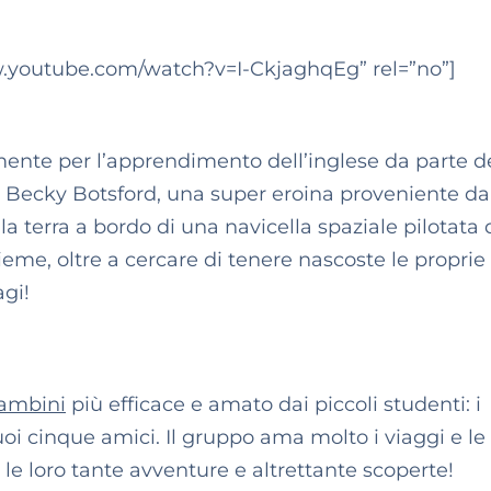
.youtube.com/watch?v=I-CkjaghqEg” rel=”no”]
ente per l’apprendimento dell’inglese da parte de
sa Becky Botsford, una super eroina proveniente da
la terra a bordo di una navicella spaziale pilotata 
me, oltre a cercare di tenere nascoste le proprie
agi!
bambini
più efficace e amato dai piccoli studenti: i
uoi cinque amici. Il gruppo ama molto i viaggi e le
i, le loro tante avventure e altrettante scoperte!