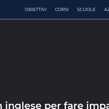
OBIETTIVI
CORSI
SCUOLE
A
 inglese per fare impa