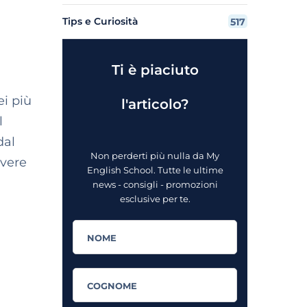
Tips e Curiosità
517
Ti è piaciuto
i più
l'articolo?
l
dal
Non perderti più nulla da My
 vere
English School. Tutte le ultime
news - consigli - promozioni
esclusive per te.