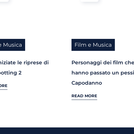
e Musica
Film e Musica
iziate le riprese di
Personaggi dei film ch
potting 2
hanno passato un pes
Capodanno
ORE
READ MORE