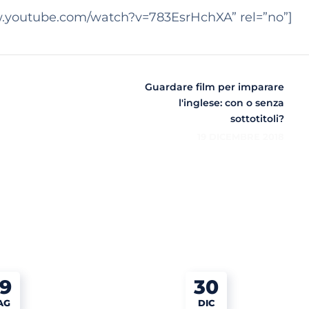
w.youtube.com/watch?v=783EsrHchXA” rel=”no”]
Guardare film per imparare
l'inglese: con o senza
sottotitoli?
19 DICEMBRE 2018
9
30
AG
DIC