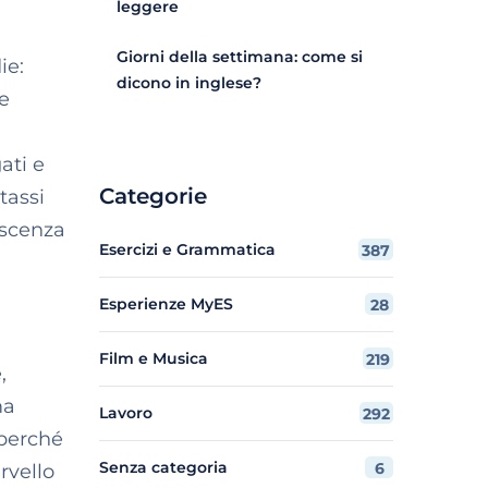
leggere
Giorni della settimana: come si
ie:
dicono in inglese?
re
ati e
Categorie
tassi
oscenza
Esercizi e Grammatica
387
Esperienze MyES
28
Film e Musica
219
,
ma
Lavoro
292
 perché
Senza categoria
6
rvello