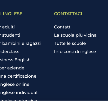
I INGLESE
CONTATTACI
r adulti
Contatti
r studenti
La scuola più vicina
r bambini e ragazzi
Tutte le scuole
sterclass
Info corsi di inglese
siness English
per aziende
una certificazione
 inglese online
inglese individuali
 inglese intensivo