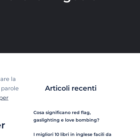
are la
Articoli recenti
 parole
 per
Cosa significano red flag,
gaslighting e love bombing?
er
I migliori 10 libri in inglese facili da