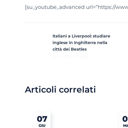
[su_youtube_advanced url=”https://ww
Italiani a Liverpool: studiare
inglese in Inghilterra nella
città dei Beatles
13 DICEMBRE 2018
Articoli correlati
07
0
GIU
M