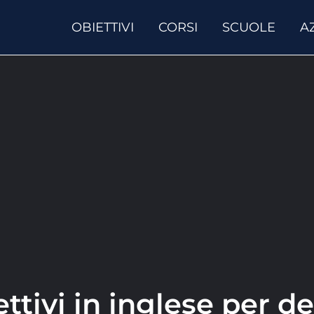
OBIETTIVI
CORSI
SCUOLE
A
ettivi in inglese per d