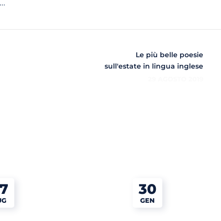
i…
Le più belle poesie
sull'estate in lingua inglese
29 AGOSTO 2019
7
30
UG
GEN