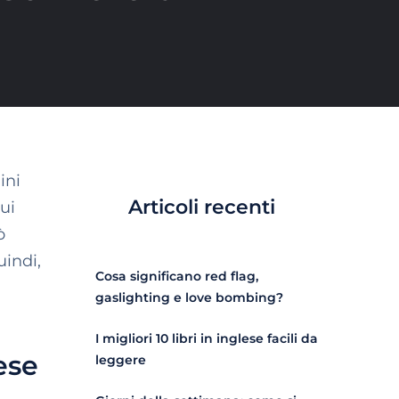
ini
Articoli recenti
ui
ò
uindi,
Cosa significano red flag,
gaslighting e love bombing?
I migliori 10 libri in inglese facili da
ese
leggere