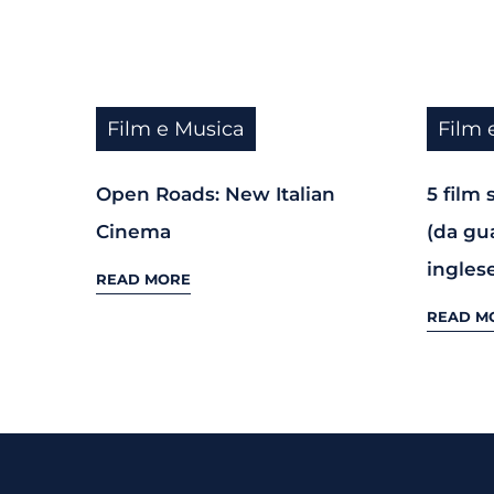
Film e Musica
Film 
Open Roads: New Italian
5 film 
Cinema
(da gu
ingles
READ MORE
READ M