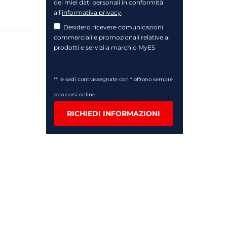
dei miei dati personali in conformità
all’
informativa privacy
.
Desidero ricevere comunicazioni
commerciali e promozionali relative ai
prodotti e servizi a marchio MyES
** le sedi contrassegnate con * offrono sempre
solo corsi online
RICHIEDI INFORMAZIONI