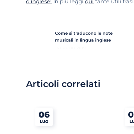
d’inglese!
In più leggi
qui
tante utili fras
Come si traducono le note
musicali in lingua inglese
16 LUGLIO 2019
Articoli correlati
06
0
LUG
L