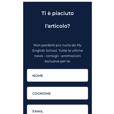
Ti è piaciuto
l'articolo?
Non perderti più nulla da My
English School. Tutte le ultime
news - consigli - promozioni
esclusive per te.