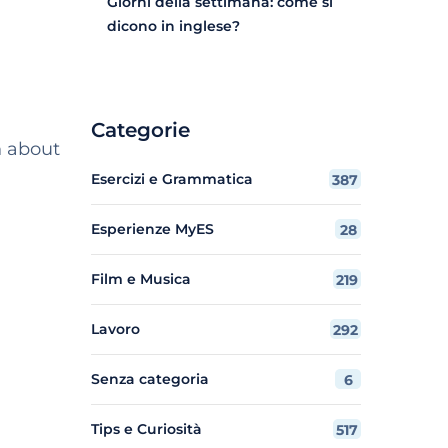
Giorni della settimana: come si
dicono in inglese?
Categorie
n about
Esercizi e Grammatica
387
Esperienze MyES
28
Film e Musica
219
Lavoro
292
Senza categoria
6
Tips e Curiosità
517