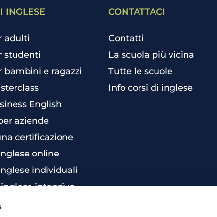
I INGLESE
CONTATTACI
r adulti
Contatti
r studenti
La scuola più vicina
r bambini e ragazzi
Tutte le scuole
sterclass
Info corsi di inglese
siness English
per aziende
una certificazione
 inglese online
inglese individuali
 inglese intensivo
s