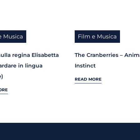
e Musica
Film e Musica
sulla regina Elisabetta
The Cranberries – Anim
ardare in lingua
Instinct
e)
READ MORE
ORE