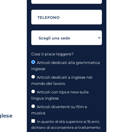
Cosa ti piace leggere?
Articoli dedicati alla grammatica
inglese
Articoli dedicati a inglese nel
mondo del lavoro
Articoli con tips e new sulla
lingua inglese
Articoli divertenti su film e
musica
glese
In quanto di età superiore ai 16 anni,
dichiaro di acconsentire al trattamento