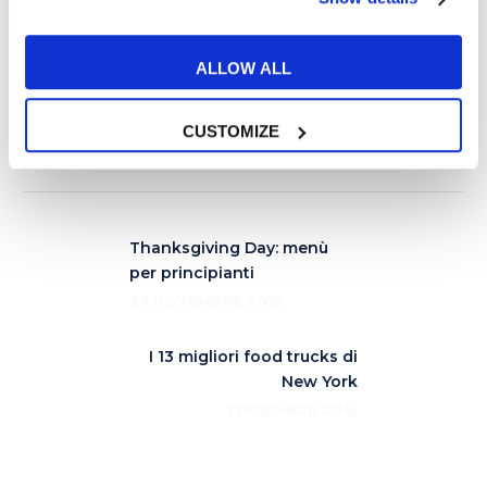
Warning
una canzone in cui parlava del
suo rapporto (molto intimo) con la
ALLOW ALL
cantante.
CUSTOMIZE
Thanksgiving Day: menù
per principianti
27 NOVEMBRE 2015
I 13 migliori food trucks di
New York
1 DICEMBRE 2015