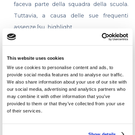
faceva parte della squadra della scuola.
Tuttavia, a causa delle sue frequenti
assenze,[su_highlight
background=”#d5dbfe”]fu espulso dal
team di tuffatori del suo liceo.
This website uses cookies
[/su_highlight]
We use cookies to personalise content and ads, to
provide social media features and to analyse our traffic.
We also share information about your use of our site with
Tra
Eminem
e
Mariah Carey
non scorre
our social media, advertising and analytics partners who
buon sangue. Il rapper, infatti, aveva
may combine it with other information that you’ve
provided to them or that they’ve collected from your use
citato la cantante in diverse canzoni e
of their services.
Mariah aveva risposto con il brano
Obsessed
. Eminem scrisse, quindi,
The
Show details