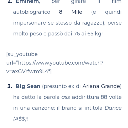
Eminem
, per girare il film
autobiografico
8 Mile
(e quindi
impersonare se stesso da ragazzo), perse
molto peso e passò dai 76 ai 65 kg!
[su_youtube
url=”https://www.youtube.com/watch?
v=axGVrfwm9L4″]
Big Sean
(presunto ex di
Ariana Grande
)
ha detto la parola
ass
addirittura 88 volte
in una canzone: il brano si intitola
Dance
(A$$)
!