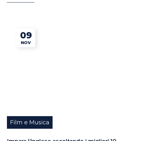
09
NOV
Film e Musica
Impara l’inglese ascoltando i migliori 10