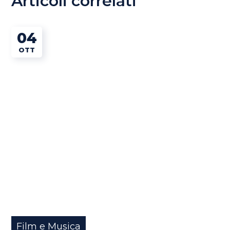
Articoli correlati
04
OTT
Film e Musica