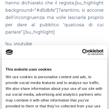
hanno dichiarato che il regista,[su_highlight
background=”#d5dbfe”]Tarantino, si accorse
dell’incongruenza ma volle lasciarla proprio
per dare al pubblico “qualcosa di cui
parlare”.[/su_highlight]
[su_youtube
url=”https://www.youtube.com/watch?
v=1c0FN8ajIlY”]
This website uses cookies
Signs
We use cookies to personalise content and ads, to
All’inizio del misterioso film diretto da M.
provide social media features and to analyse our traffic.
We also share information about your use of our site with
Night Shyamalan gli alieni si muovono
our social media, advertising and analytics partners who
indisturbati attraverso i campi di grano
may combine it with other information that you’ve
bagnati di rugiada nel cuore della notte.
provided to them or that they’ve collected from your use