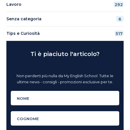
Lavoro
292
Senza categoria
6
Tips e Curiosità
517
Ti è piaciuto l'articolo?
Non perderti più nulla da My English School. Tutte le
ultime news - consigli - promozioni esclusive per te.