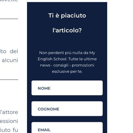
Ti è piaciuto
l'articolo?
lto del
Non perderti più nulla da My
English School. Tutte le ultime
 alcuni
news - consigli - promozioni
esclusive per te.
’attore
essioni
iuto fu