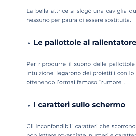
La bella attrice si slogò una caviglia d
nessuno per paura di essere sostituita.
Le pallottole al rallentator
Per riprodurre il suono delle pallottol
intuizione: legarono dei proiettili con lo
ottenendo l’ormai famoso “rumore”.
I caratteri sullo schermo
Gli inconfondibili caratteri che scorro
non lettere rovesciate, numeri e caratte