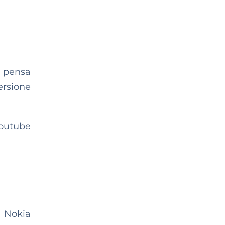
: pensa
ersione
outube
la Nokia