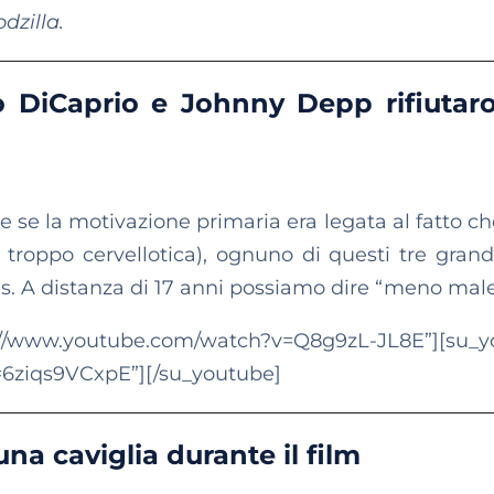
dzilla.
DiCaprio e Johnny Depp rifiutaro
e se la motivazione primaria era legata al fatto ch
 troppo cervellotica), ognuno di questi tre grandi
es. A distanza di 17 anni possiamo dire “meno male
outube.com/watch?v=Q8g9zL-JL8E”][su_y
=6ziqs9VCxpE”][/su_youtube]
na caviglia durante il film