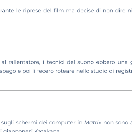
urante le riprese del film ma decise di non dire n
e
e al rallentatore, i tecnici del suono ebbero una 
 spago e poi li fecero roteare nello studio di regis
no sugli schermi dei computer in
Matrix
non sono a
ri giapponesi Katakana.