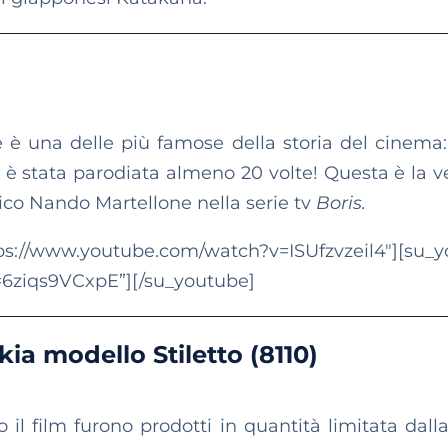
e è una delle più famose della storia del cinema
a è stata parodiata almeno 20 volte! Questa è la v
mico Nando Martellone nella serie tv
Boris.
outube.com/watch?v=ISUfzvzeil4″][su_y
=6ziqs9VCxpE”][/su_youtube]
okia modello Stiletto (8110)
to il film furono prodotti in quantità limitata dal