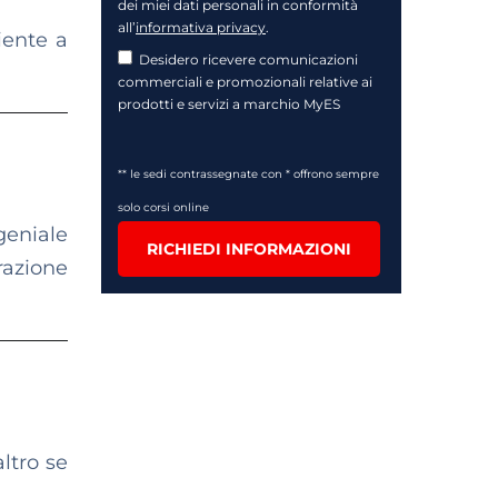
dei miei dati personali in conformità
all’
informativa privacy
.
iente a
Desidero ricevere comunicazioni
commerciali e promozionali relative ai
prodotti e servizi a marchio MyES
** le sedi contrassegnate con * offrono sempre
solo corsi online
geniale
RICHIEDI INFORMAZIONI
trazione
ltro se