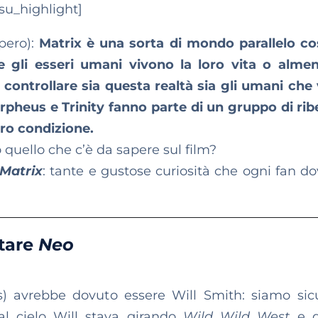
/su_highlight]
pero):
Matrix è una sorta di mondo parallelo co
le gli esseri umani vivono la loro vita o alme
controllare sia questa realtà sia gli umani che
eus e Trinity fanno parte di un gruppo di ribe
oro condizione.
o quello che c’è da sapere sul film?
Matrix
: tante e gustose curiosità che ogni fan d
etare
Neo
s) avrebbe dovuto essere Will Smith: siamo sic
al cielo Will stava girando
Wild Wild West
e 