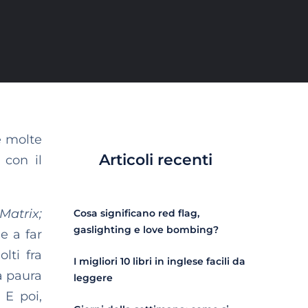
e molte
Articoli recenti
 con il
Matrix;
Cosa significano red flag,
gaslighting e love bombing?
e a far
lti fra
I migliori 10 libri in inglese facili da
da paura
leggere
 E poi,