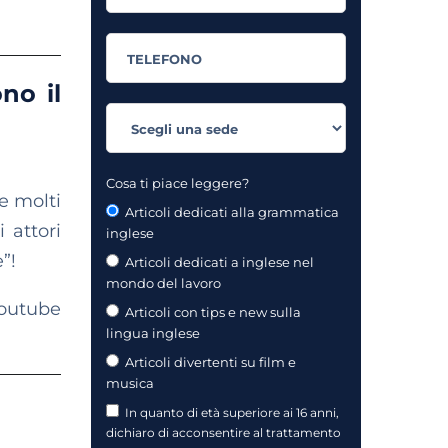
no il
Cosa ti piace leggere?
e molti
Articoli dedicati alla grammatica
 attori
inglese
”!
Articoli dedicati a inglese nel
mondo del lavoro
outube
Articoli con tips e new sulla
lingua inglese
Articoli divertenti su film e
musica
In quanto di età superiore ai 16 anni,
dichiaro di acconsentire al trattamento