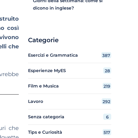
Giorni della settimana: come si
dicono in inglese?
struito
no così
 vivono
Categorie
lli che
Esercizi e Grammatica
387
Esperienze MyES
28
ovrebbe
Film e Musica
219
Lavoro
292
Senza categoria
6
uri che
Tips e Curiosità
517
dovette