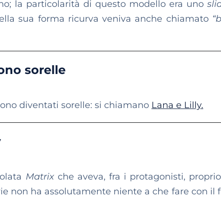
no; la particolarità di questo modello era uno
sli
a della sua forma ricurva veniva anche chiamato
“
ono sorelle
sono diventati sorelle: si chiamano
Lana e Lilly.
v
tolata
Matrix
che aveva, fra i protagonisti, proprio
e non ha assolutamente niente a che fare con il f