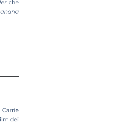
der
che
banana
 Carrie
ilm dei