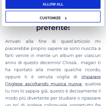
Impara l’inglese
ALLOW ALL
ascoltando le tue canzoni
CUSTOMIZE
preferite!
Arrivati alla fine di quest’articolo mi
piacerebbe proprio sapere se sono riuscita a
farti venire in mente un album per ciascun
anno di questo decennio! Chissà… magari ti
ha riportato alla mente qualche ricordo,
oppure ti è venuta voglia di
imparare
l’inglese ascoltando musica nuova:
qualora
tu non lo sappia già, questo è decisamente il
modo più divertente per studiare o ripassare
un po’ di inglese colloquiale, soprattutto fra