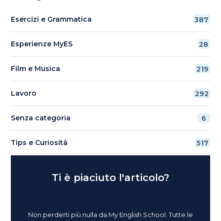
Esercizi e Grammatica
387
Esperienze MyES
28
Film e Musica
219
Lavoro
292
Senza categoria
6
Tips e Curiosità
517
Ti è piaciuto l'articolo?
Non perderti più nulla da My English School. Tutte le