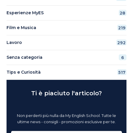
Esperienze MyES
28
Film e Musica
219
Lavoro
292
Senza categoria
6
Tips e Curiosità
517
Ti è piaciuto l'articolo?
Non perderti più nulla da My English School. Tutte le
ultime news - consigli - promozioni esclusive per te.