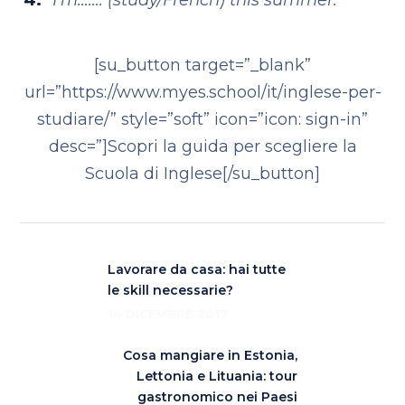
I’m……. (study/French) this summer.
[su_button target=”_blank”
url=”https://www.myes.school/it/inglese-per-
studiare/” style=”soft” icon=”icon: sign-in”
desc=”]Scopri la guida per scegliere la
Scuola di Inglese[/su_button]
Lavorare da casa: hai tutte
le skill necessarie?
14 DICEMBRE 2017
Cosa mangiare in Estonia,
Lettonia e Lituania: tour
gastronomico nei Paesi