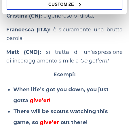
serie “
Caccia fuori i soldi!”;
CUSTOMIZE
Cristina (CN):
o generoso o idiota;
Francesca (ITA):
è sicuramente una brutta
parola;
Matt (CND):
si tratta di un’espressione
di incoraggiamento simile a
Go get’em!
Esempi:
When life’s got you down, you just
gotta
give’er!
There will be scouts watching this
game, so
give’er
out there!