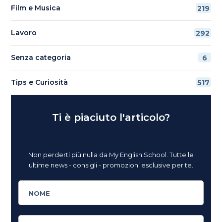
Film e Musica
219
Lavoro
292
Senza categoria
6
Tips e Curiosità
517
Ti è piaciuto l'articolo?
Non perderti più nulla da My English School. Tutte le
ultime news - consigli - promozioni esclusive per te.