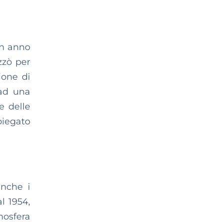
un anno
izzò per
ione di
ad una
e delle
piegato
anche i
l 1954,
mosfera