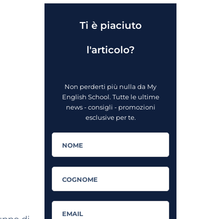
Ti è piaciuto
l'articolo?
Non perderti più nulla da My
English School. Tutte le ultime
news - consigli - promozioni
esclusive per te.