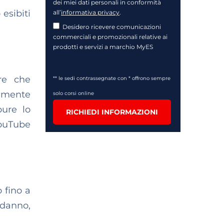
dei miei dati personali in conformità
esibiti
all’
informativa privacy
.
Desidero ricevere comunicazioni
commerciali e promozionali relative ai
prodotti e servizi a marchio MyES
re che
** le sedi contrassegnate con * offrono sempre
lamente
solo corsi online
pure lo
RICHIEDI INFORMAZIONI
YouTube
o fino a
odanno,