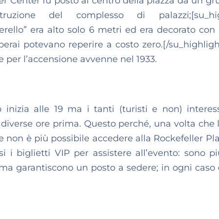
ler Center fu posto al centro della piazza da un gr
ruzione del complesso di palazzi;[su_hig
llo” era alto solo 6 metri ed era decorato con l
perai potevano reperire a costo zero.[/su_highlight
le per l’accensione avvenne nel 1933.
inizia alle 19 ma i tanti (turisti e non) interes
e diverse ore prima. Questo perché, una volta che 
e non è più possibile accedere alla Rockefeller Pla
 i biglietti VIP per assistere all’evento: sono pi
ma garantiscono un posto a sedere; in ogni caso