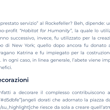
prestato servizio” al Rockefeller? Beh, dipende: 
no-profit
“Habitat for Humanity”
, la quale lo util
nno successivo, invece, fu utilizzato per la creaz
oo
di New York; quello dopo ancora fu donato 
ragano Katrina e fu impiegato per la costruzion
In ogni caso, in linea generale, l’abete viene im
efici.
ecorazioni
nfatti a decorare il complesso contribuiscono 
”#d5dbfe”]angeli dorati che adornato la piazza da
[/su_highlight]che riesce da sola a creare quell’at