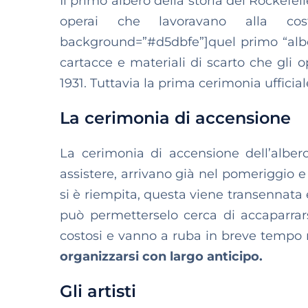
Il primo albero della storia del Rockefel
operai che lavoravano alla cost
background=”#d5dbfe”]quel primo “albere
cartacce e materiali di scarto che gli o
1931. Tuttavia la prima cerimonia ufficia
La cerimonia di accensione
La cerimonia di accensione dell’albero 
assistere, arrivano già nel pomeriggio 
si è riempita, questa viene transennata 
può permetterselo cerca di accaparrarsi
costosi e vanno a ruba in breve tempo 
organizzarsi con largo anticipo.
Gli artisti