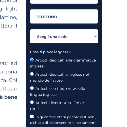
uppo di
hlight
attine,
]Era il
Cosa ti piace leggere?
Articoli dedicati alla grammatica
sati ad
inglese
la zona
Articoli dedicati a inglese nel
za. Chi
mondo del lavoro
uttosto
Articoli con tips e new sulla
lingua inglese
è bene
Articoli divertenti su film e
musica
In quanto di età superiore ai 16 anni,
dichiaro di acconsentire al trattamento