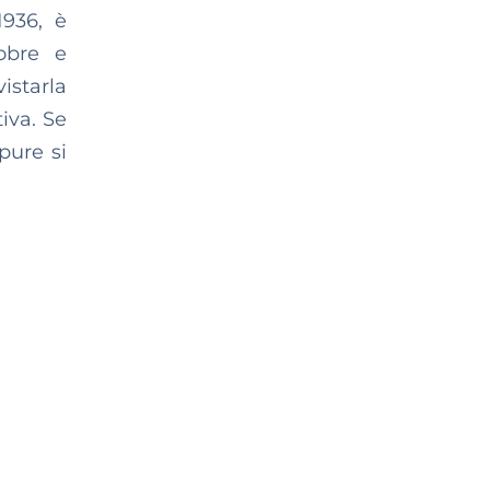
1936, è
tobre e
vistarla
iva. Se
pure si