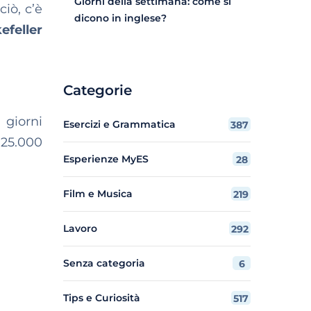
Giorni della settimana: come si
iò, c’è
dicono in inglese?
efeller
Categorie
 giorni
Esercizi e Grammatica
387
 25.000
Esperienze MyES
28
Film e Musica
219
Lavoro
292
Senza categoria
6
Tips e Curiosità
517