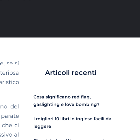
, se si
Articoli recenti
teriosa
eristico
Cosa significano red flag,
gaslighting e love bombing?
rno del
parate
I migliori 10 libri in inglese facili da
 che ci
leggere
sivo al