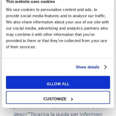
This website uses cookies
We use cookies to personalise content and ads, to
provide social media features and to analyse our traffic.
Se sia o no la strada giusta per il mio futuro
We also share information about your use of our site with
non lo so; sto vivendo la mia esperienza tra
our social media, advertising and analytics partners who
alti e bassi, giorno per giorno. Fra 5-10 anni
may combine it with other information that you’ve
mi vedo ancora infermiera e spero di
provided to them or that they’ve collected from your use
of their services.
trovarmi bene qui in Irlanda altrimenti sono
pronta a tornare in Italia ma non da
sconfitta bensì con la consapevolezza di
Show details
averci provato e di non avere rimpianti.
[su_button
ALLOW ALL
url=”https://www.myes.school/guida-
definitiva-per-infermieri-all-estero/”
CUSTOMIZE
style=”soft” icon=”icon: arrow-circle-down”
desc=””]Scarica la guida per infermieri