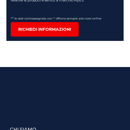
relative ai prodotti e servizi a marchio MyES
** le sedi contrassegnate con * offrono sempre solo corsi online
RICHIEDI INFORMAZIONI
CHI SIAMO