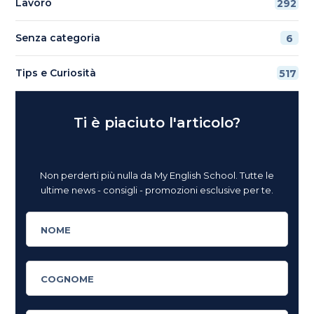
Lavoro
292
Senza categoria
6
Tips e Curiosità
517
Ti è piaciuto l'articolo?
Non perderti più nulla da My English School. Tutte le
ultime news - consigli - promozioni esclusive per te.