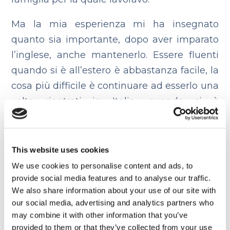
Ma la mia esperienza mi ha insegnato
quanto sia importante, dopo aver imparato
l’inglese, anche mantenerlo. Essere fluenti
quando si è all’estero è abbastanza facile, la
cosa più difficile è continuare ad esserlo una
volta rientrati in Italia, quando si è
nuovamente immersi nella nostra lingua.
Guardare film in lingua, leggere in inglese
e restare in contatto con amici stranieri
This website uses cookies
senza dubbio sono ottimi metodi per
We use cookies to personalise content and ads, to
cercare di non perdere quanto imparato!
provide social media features and to analyse our traffic.
We also share information about your use of our site with
Pensi che un’esperienza
our social media, advertising and analytics partners who
may combine it with other information that you’ve
come quella che hai appena
provided to them or that they’ve collected from your use