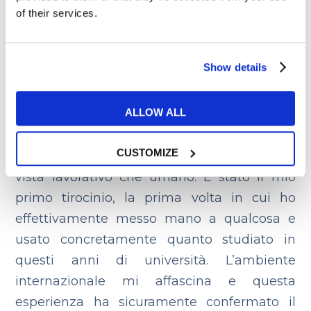
fatto possa aprirti a un
of their services.
maggior numero di
opportunità di lavoro?
Show details
ALLOW ALL
Lo spero! Ora come ora non ho le idee molto
chiare sul mio futuro però questa
CUSTOMIZE
esperienza è stata positiva sia dal punto di
vista lavorativo che umano. È stato il mio
primo tirocinio, la prima volta in cui ho
effettivamente messo mano a qualcosa e
usato concretamente quanto studiato in
questi anni di università. L’ambiente
internazionale mi affascina e questa
esperienza ha sicuramente confermato il