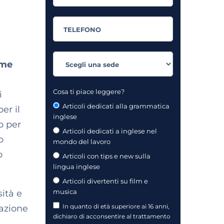
ame
Cosa ti piace leggere?
i
Articoli dedicati alla grammatica
er il
inglese
o per
Articoli dedicati a inglese nel
o
mondo del lavoro
o
Articoli con tips e new sulla
lingua inglese
Articoli divertenti su film e
musica
sità e
In quanto di età superiore ai 16 anni,
cazione
dichiaro di acconsentire al trattamento