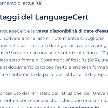
omento di attualità).
antaggi del LanguageCert
anguageCert è la
vasta disponibilità di date d’es
 iscrivere anche last-minute mentre ci vogliono
pistiche vanno infatti dai 3 giorni lavorativi per gl
ased
sostenuto in una sede autorizzata, fino ai 10 p
sciato sotto forma di
Statement of Results
(SoR), un
ltre al documento cartaceo l’esito è anche in format
ca e l’autenticità da parte dell’istituzione di propri
onosciuto dal Ministero dell’Istruzione, dell’Univer
entale per i concorsi che richiedono una certifi
i permette di incrementare il tuo
punteggio in