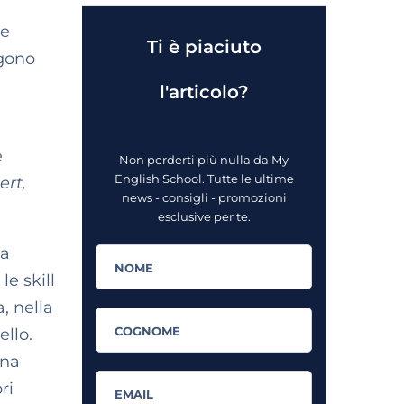
re
Ti è piaciuto
ngono
l'articolo?
e
Non perderti più nulla da My
English School. Tutte le ultime
ert,
news - consigli - promozioni
esclusive per te.
la
le skill
, nella
ello.
una
ri