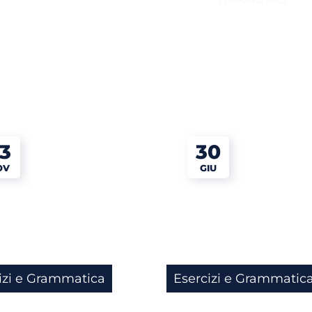
1 GIUGNO 2021
3
30
OV
GIU
izi e Grammatica
Esercizi e Grammatic