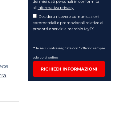
dei miei dati personali in conformità
all’
informativa privacy
.
Desidero ricevere comunicazioni
commerciali e promozionali relative ai
prodotti e servizi a marchio MyES
** le sedi contrassegnate con * offrono sempre
solo corsi online
vece
RICHIEDI INFORMAZIONI
tra