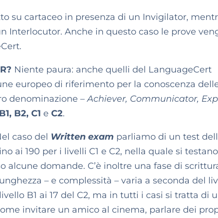
to su cartaceo in presenza di un Invigilator, ment
un Interlocutor. Anche in questo caso le prove ve
Cert.
ER?
Niente paura: anche quelli del LanguageCert
une europeo di riferimento per la conoscenza dell
loro denominazione –
Achiever, Communicator, Exp
B1, B2, C1
e
C2
.
el caso del
Written exam
parliamo di un test d
el
no ai 190 per i livelli C1 e C2, nella quale si testano 
o alcune domande. C’è inoltre una fase di scrittura
lunghezza – e complessità – varia a seconda del liv
ivello B1 ai 17 del C2, ma in tutti i casi si tratta di 
come invitare un amico al cinema, parlare dei prop