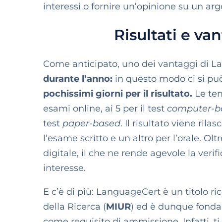
interessi o fornire un’opinione su un arg
Risultati e v
Come anticipato, uno dei vantaggi di L
durante l’anno:
in questo modo ci si può
pochissimi giorni per il risultato.
Le tem
esami online, ai 5 per il test
computer-b
test
paper-based
.
Il risultato viene rila
l’esame scritto e un altro per l’orale. O
digitale, il che ne rende agevole la verifi
interesse.
E c’è di più: LanguageCert è un titolo ric
della Ricerca (
MIUR
) ed è dunque fondam
come requisito di ammissione. Infatti, t