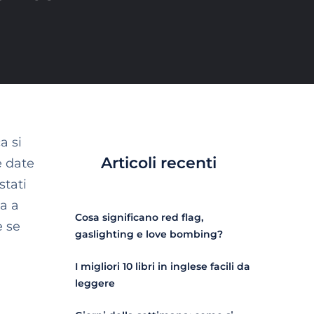
a si
Articoli recenti
 date
stati
ua a
Cosa significano red flag,
e se
gaslighting e love bombing?
I migliori 10 libri in inglese facili da
leggere