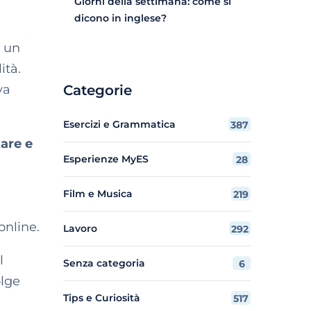
Giorni della settimana: come si
dicono in inglese?
n un
ità.
va
Categorie
Esercizi e Grammatica
387
are e
Esperienze MyES
28
Film e Musica
219
online.
Lavoro
292
l
Senza categoria
6
olge
Tips e Curiosità
517