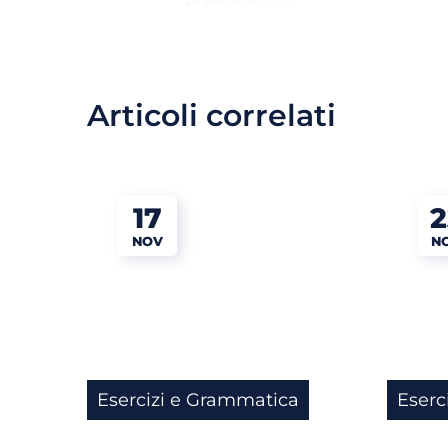
25 MAGGIO 2021
Articoli correlati
17
2
NOV
N
Esercizi e Grammatica
Eserc