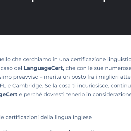
quello che cerchiamo in una certificazione linguistic
l caso del
LanguageCert,
che con le sue numerose
mo preavviso – merita un posto fra i migliori atte
OEFL e Cambridge. Se la cosa ti incuriosisce, contin
ageCert
e perché dovresti tenerlo in considerazion
le certificazioni della lingua inglese