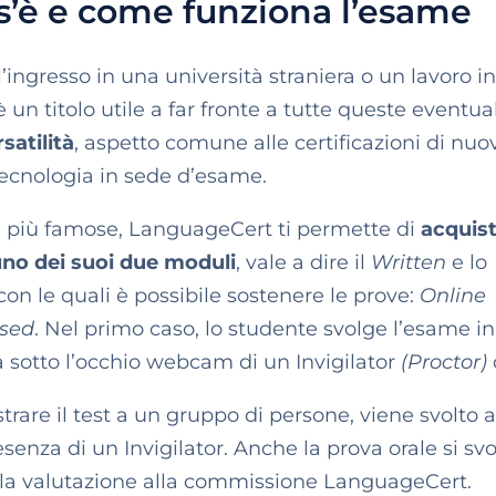
s’è e come funziona l’esame
l’ingresso in una università straniera o un lavoro i
n titolo utile a far fronte a tutte queste eventual
satilità
, aspetto comune alle certificazioni di nuo
tecnologia in sede d’esame.
oni più famose, LanguageCert ti permette di
acquist
no dei suoi due moduli
, vale a dire il
Written
e lo
con le quali è possibile sostenere le prove:
Online
sed
. Nel primo caso, lo studente svolge l’esame in
a sotto l’occhio webcam di
un Invigilator
(
Proctor
)
trare il test a un gruppo di persone,
viene svolto a
senza di un Invigilator.
Anche la prova orale si sv
er la valutazione alla commissione LanguageCert.