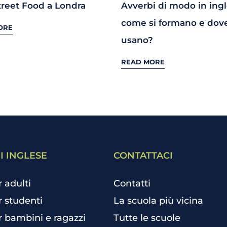
treet Food a Londra
Avverbi di modo in ingl
come si formano e dove
ORE
usano?
READ MORE
I INGLESE
CONTATTACI
r adulti
Contatti
r studenti
La scuola più vicina
r bambini e ragazzi
Tutte le scuole