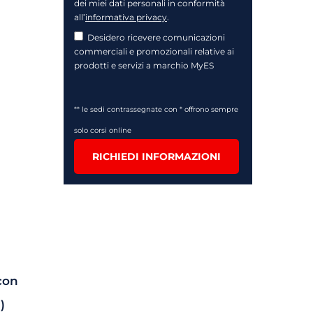
dei miei dati personali in conformità
all’
informativa privacy
.
Desidero ricevere comunicazioni
commerciali e promozionali relative ai
prodotti e servizi a marchio MyES
** le sedi contrassegnate con * offrono sempre
solo corsi online
RICHIEDI INFORMAZIONI
con
)