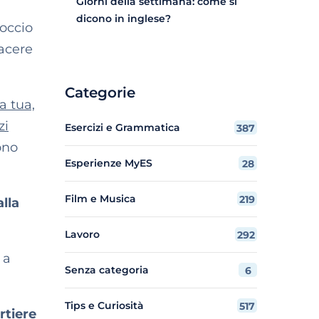
Giorni della settimana: come si
dicono in inglese?
roccio
iacere
Categorie
a tua,
zi
Esercizi e Grammatica
387
ono
Esperienze MyES
28
Film e Musica
219
alla
Lavoro
292
 a
Senza categoria
6
Tips e Curiosità
517
rtiere