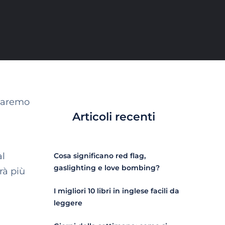
daremo
Articoli recenti
al
Cosa significano red flag,
gaslighting e love bombing?
rà più
I migliori 10 libri in inglese facili da
leggere