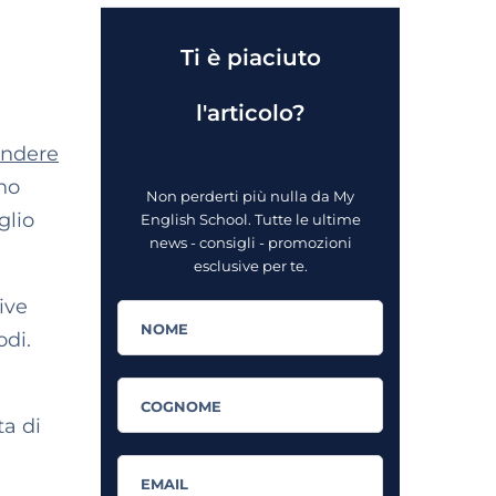
Ti è piaciuto
l'articolo?
endere
no
Non perderti più nulla da My
glio
English School. Tutte le ultime
news - consigli - promozioni
esclusive per te.
ive
odi.
ta di