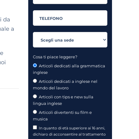
i da
uale a
he
Cosa ti piace leggere?
uoi
Articoli dedicati alla grammatica
inglese
Articoli dedicati a inglese nel
mondo del lavoro
Articoli con tips e new sulla
lingua inglese
Articoli divertenti su film e
musica
In quanto di età superiore ai 16 anni,
dichiaro di acconsentire al trattamento