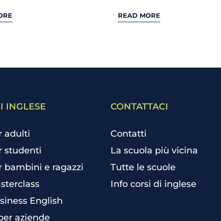
ORE
READ MORE
I INGLESE
CONTATTACI
r adulti
Contatti
r studenti
La scuola più vicina
r bambini e ragazzi
Tutte le scuole
sterclass
Info corsi di inglese
siness English
per aziende