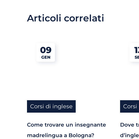
Articoli correlati
09
1
GEN
S
Corsi di inglese
Corsi
Come trovare un insegnante
Dove t
madrelingua a Bologna?
d’ingl