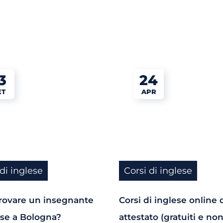
3
24
ET
APR
 di inglese
Corsi di inglese
rovare un insegnante
Corsi di inglese online 
ese a Bologna?
attestato (gratuiti e non