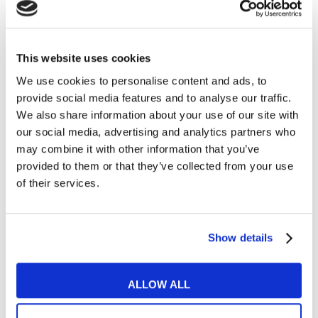
native level, una formazione
completamente progettata sulle tue
esigenze e una modalità di
This website uses cookies
insegnamento pratica e dai risultati
We use cookies to personalise content and ads, to
immediati.
provide social media features and to analyse our traffic.
We also share information about your use of our site with
Frequenta i corsi in sede oppure online,
our social media, advertising and analytics partners who
scegli i giorni e orari delle lezioni e
may combine it with other information that you’ve
provided to them or that they’ve collected from your use
recupera le attività perse tutte le volte
of their services.
che desideri.
Scopri subito perché migliorare il tuo
Show details
inglese professionale!
ALLOW ALL