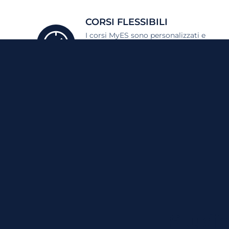
CORSI FLESSIBILI
I corsi MyES sono personalizzati e
ti permettono di imparare l'inglese con g
Studi