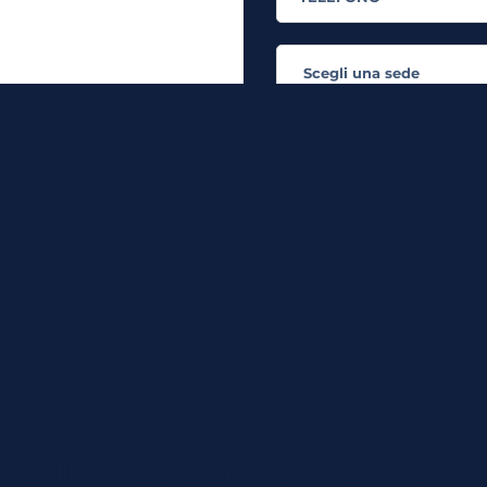
rande flessibilità!
In quanto di età superiore ai 
dati personali in conformità all’
i
Desidero ricevere comunicazi
servizi a marchio MyES
** le sedi contrassegnate con * offron
RICHIEDI INFORMAZIO
are inglese a Roma Nom