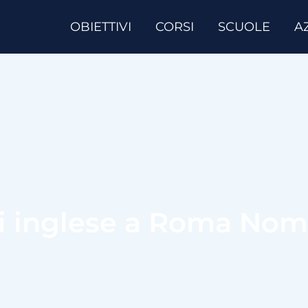
OBIETTIVI
CORSI
SCUOLE
A
di inglese a Roma No