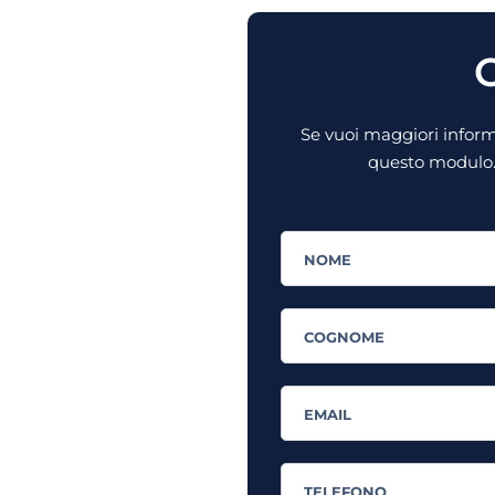
C
Se vuoi maggiori informa
questo modulo. 