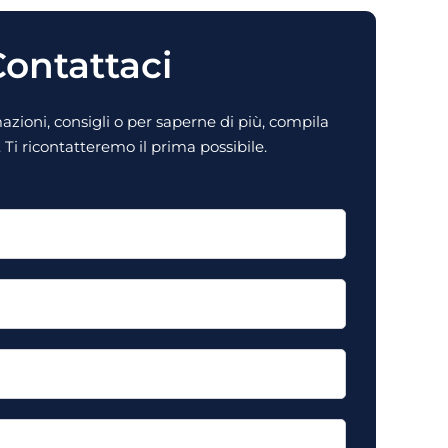
ontattaci
zioni, consigli o per saperne di più, compila
Ti ricontatteremo il prima possibile.