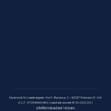
Mybrand Srl | sede legale: Via F. Baracca, 2 – 50127 Firenze | P. IVA
e C.F. 07096960484 | capitale sociale € 10.000,00 |
info@myes.school
|
privacy