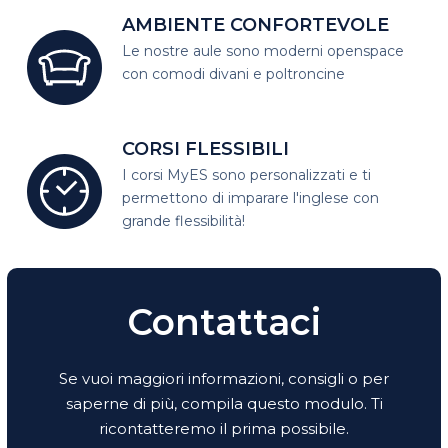
AMBIENTE CONFORTEVOLE
Le nostre aule sono moderni open
space
con comodi divani e poltroncine
CORSI FLESSIBILI
I corsi MyES sono personalizzati e
ti
permettono di imparare l'inglese con
grande flessibilità!
Contattaci
Se vuoi maggiori informazioni, consigli o per
saperne di più, compila questo modulo. Ti
ricontatteremo il prima possibile.