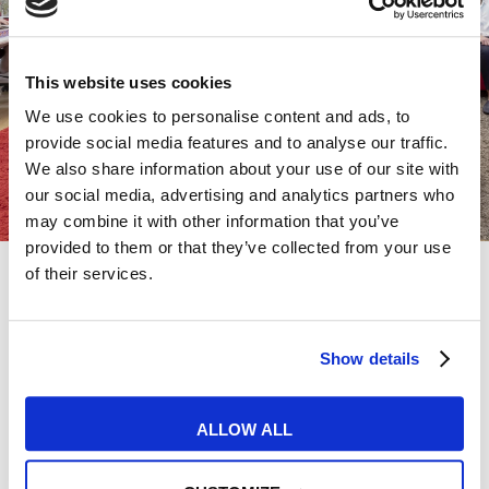
maggiori informazioni
sui corsi, cerca sulla
mappa il centro MyES più vicino!
This website uses cookies
We use cookies to personalise content and ads, to
TROVA LA SEDE PIÙ VICINA A TE
provide social media features and to analyse our traffic.
We also share information about your use of our site with
our social media, advertising and analytics partners who
may combine it with other information that you’ve
provided to them or that they’ve collected from your use
of their services.
Scopri i format dei nostri corsi
Show details
A scuola, da remoto oppure entrambi?
Personalizza al massimo il tuo nuovo corso
ALLOW ALL
di inglese.