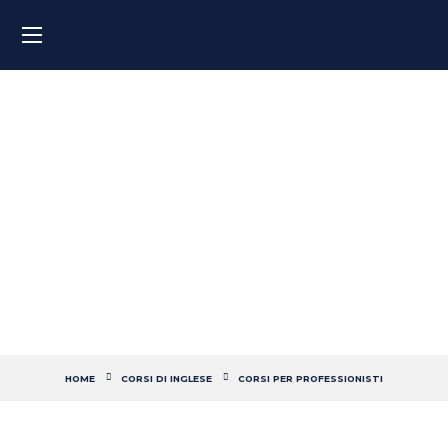
Corso di inglese per chi
lavora nel settore
dell’ingegneria
HOME
CORSI DI INGLESE
CORSI PER PROFESSIONISTI