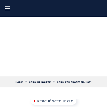
Corso di inglese per
assistenti di volo
HOME
CORSI DI INGLESE
CORSI PER PROFESSIONISTI
PERCHÉ SCEGLIERLO