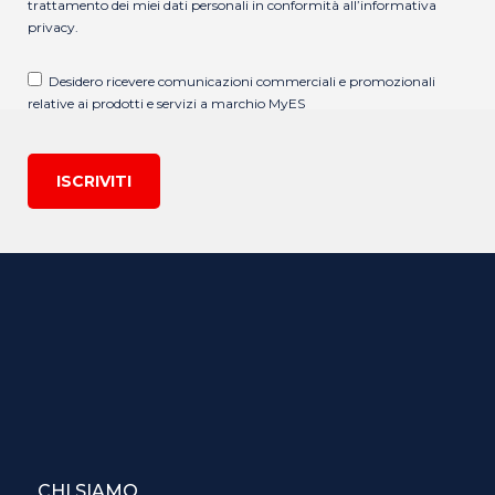
trattamento dei miei dati personali in conformità all’
informativa
privacy
.
Desidero ricevere comunicazioni commerciali e promozionali
relative ai prodotti e servizi a marchio MyES
ISCRIVITI
CHI SIAMO