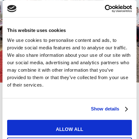
Siamo presenti in tutta Italia: se hai bisogno di
maggiori informazioni
sui corsi, cerca sulla
mappa il centro MyES più vicino!
This website uses cookies
We use cookies to personalise content and ads, to
provide social media features and to analyse our traffic.
TROVA LA SEDE PIÙ VICINA A TE
We also share information about your use of our site with
our social media, advertising and analytics partners who
may combine it with other information that you’ve
provided to them or that they’ve collected from your use
of their services.
Scopri i format dei nostri corsi
Show details
A scuola, da remoto oppure entrambi?
Personalizza al massimo il tuo nuovo corso
ALLOW ALL
di inglese.