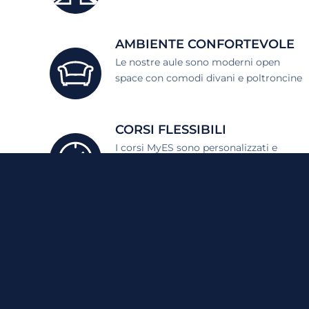
AMBIENTE CONFORTEVOLE
Le nostre aule sono moderni open
space con comodi divani e poltroncine
CORSI FLESSIBILI
I corsi MyES sono personalizzati e
ti permettono di imparare l'inglese con g