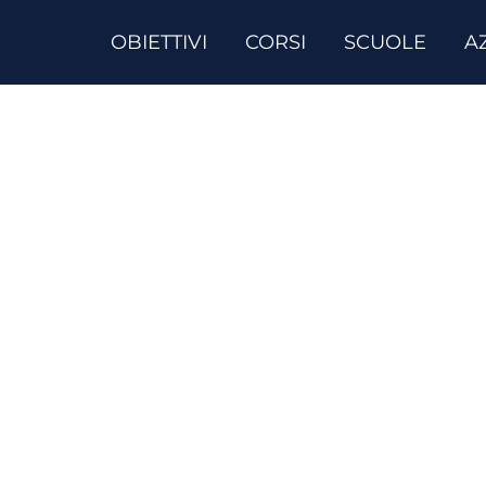
OBIETTIVI
CORSI
SCUOLE
A
orsi di inglese a Par