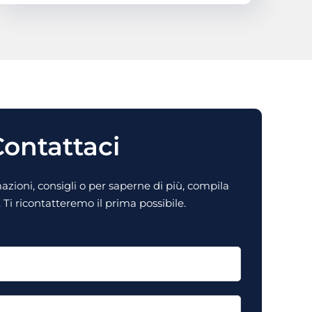
ontattaci
zioni, consigli o per saperne di più, compila
Ti ricontatteremo il prima possibile.