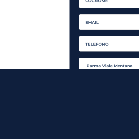
rande flessibilità!
In quanto di età superiore ai 
dati personali in conformità all’
i
Desidero ricevere comunicazi
servizi a marchio MyES
** le sedi contrassegnate con * offron
RICHIEDI INFORMAZIO