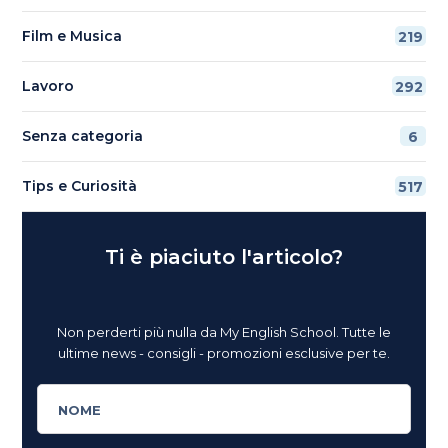
Film e Musica
219
Lavoro
292
Senza categoria
6
Tips e Curiosità
517
Ti è piaciuto l'articolo?
Non perderti più nulla da My English School. Tutte le
ultime news - consigli - promozioni esclusive per te.