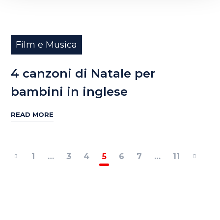
Film e Musica
4 canzoni di Natale per
bambini in inglese
READ MORE
1
…
3
4
5
6
7
…
11