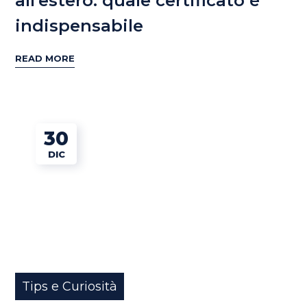
all’estero: quale certificato è
indispensabile
READ MORE
30
DIC
Tips e Curiosità