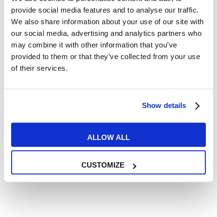
provide social media features and to analyse our traffic.
We also share information about your use of our site with
Lavoro
our social media, advertising and analytics partners who
may combine it with other information that you’ve
Lavorare come hostess di volo:
provided to them or that they’ve collected from your use
of their services.
che inglese ti serve?
READ MORE
Show details
ALLOW ALL
06
CUSTOMIZE
DIC