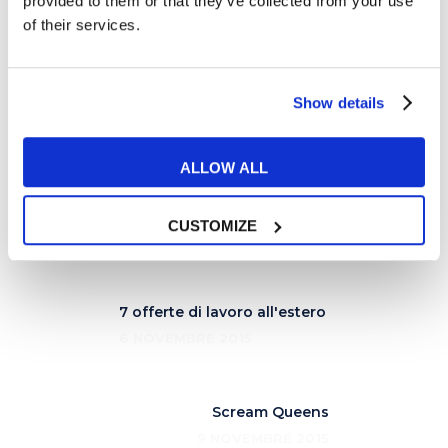
provided to them or that they’ve collected from your use
background=”#d5dbfe”]l’opera di Banksy a
of their services.
Dismaland ha certamente contribuito a
risvegliare le coscienze di molti su problemi
che tutti i giorni sono sotto i nostri occhi e
Show details
sotto i riflettori dei media ma che, in realtà,
sono come invisibili alla nostra coscienza.
ALLOW ALL
[/su_highlight]
CUSTOMIZE
7 offerte di lavoro all'estero
6 NOVEMBRE 2015
Scream Queens
9 NOVEMBRE 2015