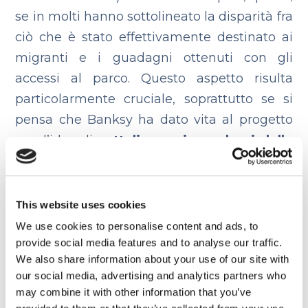
se in molti hanno sottolineato la disparità fra
ciò che è stato effettivamente destinato ai
migranti e i guadagni ottenuti con gli
accessi al parco.
Questo aspetto risulta
particolarmente cruciale, soprattutto se si
pensa che Banksy ha dato vita al progetto
con l’idea di
sottolineare i paradossi delle
società occidentali in cui divertimento e
miseria risultano indistinguibili sui
media:
questo, invece che incoraggiare una
This website uses cookies
riflessione critica sulla realtà,
porterebbe
We use cookies to personalise content and ads, to
solo indifferenza.
provide social media features and to analyse our traffic.
We also share information about your use of our site with
Comunque stiano le cose c’è un fatto
our social media, advertising and analytics partners who
may combine it with other information that you’ve
innegabile:[su_highlight