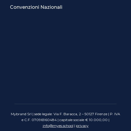
Convenzioni Nazionali
Mybrand Srl | sede legale: Via F. Baracca, 2 – 50127 Firenze | P. IVA
e C.F. 07096960484 | capitale sociale € 10.000,00 |
info@myes.school
|
privacy