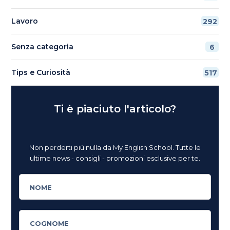
Lavoro
292
Senza categoria
6
Tips e Curiosità
517
Ti è piaciuto l'articolo?
Non perderti più nulla da My English School. Tutte le
ultime news - consigli - promozioni esclusive per te.