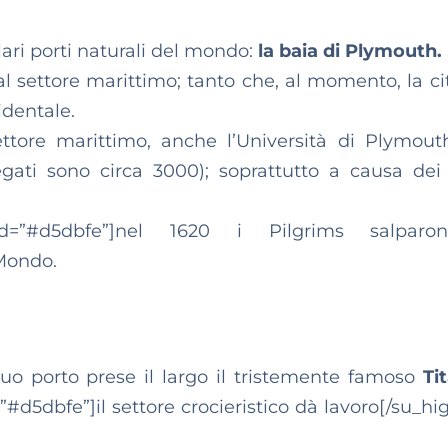
lari porti naturali del mondo:
la baia di Plymouth.
 settore marittimo; tanto che, al momento, la cit
identale.
ettore marittimo, anche l’Università di Plymou
egati sono circa 3000); soprattutto a causa de
d=”#d5dbfe”]nel 1620 i Pilgrims salpar
 Mondo.
uo porto prese il largo il tristemente famoso
Ti
d5dbfe”]il settore crocieristico dà lavoro[/su_hig