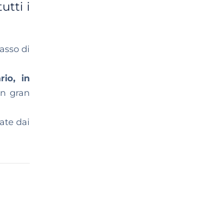
utti i
tasso di
rio, in
un gran
ate dai