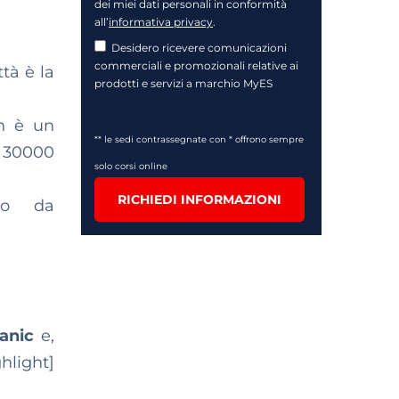
dei miei dati personali in conformità
all’
informativa privacy
.
Desidero ricevere comunicazioni
commerciali e promozionali relative ai
tà è la
prodotti e servizi a marchio MyES
th è un
** le sedi contrassegnate con * offrono sempre
i 30000
solo corsi online
RICHIEDI INFORMAZIONI
ono da
tanic
e,
hlight]