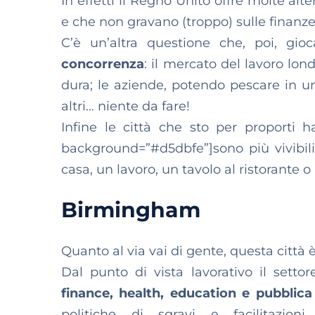
In effetti il Regno Unito offre molte alte
e che non gravano (troppo) sulle finanze 
C’è un’altra questione che, poi, gi
concorrenza
: il mercato del lavoro lon
dura; le aziende, potendo pescare in un
altri… niente da fare!
Infine le città che sto per proporti 
background=”#d5dbfe”]sono più vivibili
casa, un lavoro, un tavolo al ristorante o 
Birmingham
Quanto al via vai di gente, questa città
Dal punto di vista lavorativo il sett
finance, health, education e pubblic
politiche di sgravi e facilitazion