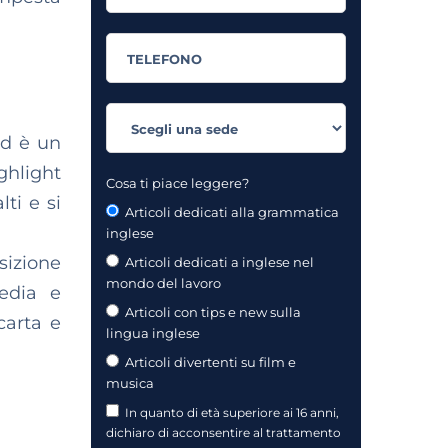
d è un
ghlight
Cosa ti piace leggere?
ti e si
Articoli dedicati alla grammatica
inglese
sizione
Articoli dedicati a inglese nel
mondo del lavoro
media e
Articoli con tips e new sulla
carta e
lingua inglese
Articoli divertenti su film e
musica
In quanto di età superiore ai 16 anni,
dichiaro di acconsentire al trattamento