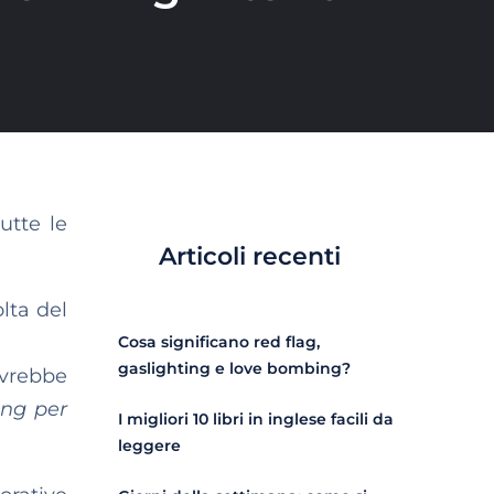
utte le
Articoli recenti
olta del
Cosa significano red flag,
gaslighting e love bombing?
avrebbe
ing per
I migliori 10 libri in inglese facili da
leggere