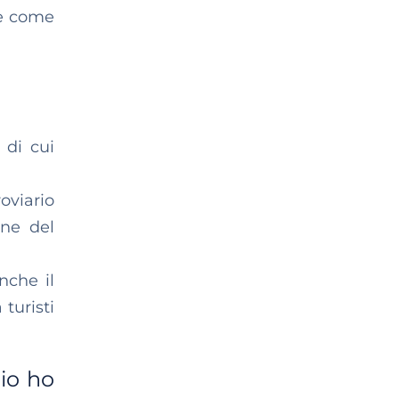
te come
 di cui
oviario
one del
nche il
 turisti
’io ho