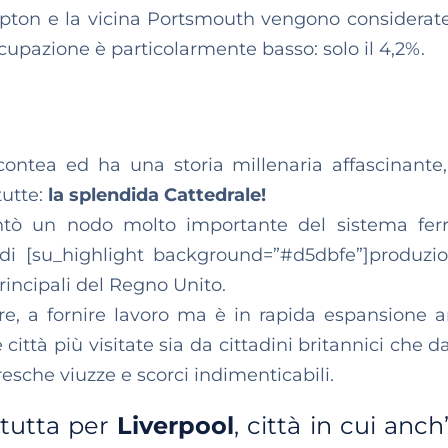
ampton e la vicina Portsmouth vengono considera
ccupazione è particolarmente basso: solo il 4,2%.
ontea ed ha una storia millenaria affascinante,
tutte:
la splendida Cattedrale!
ntò un nodo molto importante del sistema ferr
i di [su_highlight background=”#d5dbfe”]produzi
rincipali del Regno Unito.
lare, a fornire lavoro ma è in rapida espansione a
e città più visitate sia da cittadini britannici che da
resche viuzze e scorci indimenticabili.
 tutta per
Liverpool
,
città in cui anch