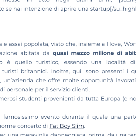
 se hai intenzione di aprire una startup[/su_highl
ta e assai popolata, visto che, insieme a Hove, Wor
bazione abitata da
quasi mezzo milione di abi
 è quello turistico, essendo una località d
risti britannici. Inoltre, qui, sono presenti i qu
, un’azienda che offre molte opportunità lavorati
di personale per il servizio clienti.
erosi studenti provenienti da tutta Europa (e no
famosissimo evento durante il quale una part
enorme concerto di
Fat Boy Slim
.
er
, una meraviglia danneggiata, prima, da una t