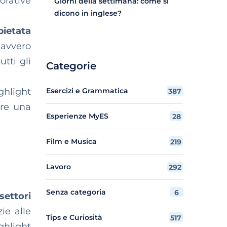
vorative
Giorni della settimana: come si
dicono in inglese?
pietata
davvero
tti gli
Categorie
ghlight
Esercizi e Grammatica
387
are una
Esperienze MyES
28
Film e Musica
219
Lavoro
292
Senza categoria
6
 settori
ie alle
Tips e Curiosità
517
hlight