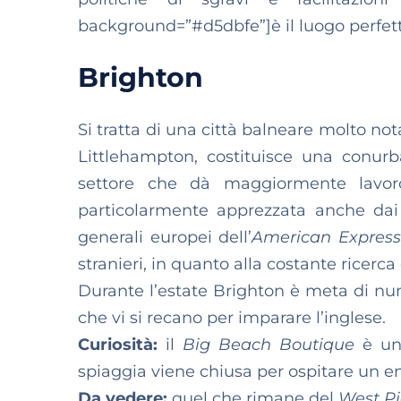
background=”#d5dbfe”]è il luogo perfetto
Brighton
Si tratta di una città balneare molto no
Littlehampton, costituisce una conur
settore che dà maggiormente lavoro
particolarmente apprezzata anche dai tu
generali europei dell’
American Express
stranieri, in quanto alla costante ricerca 
Durante l’estate Brighton è meta di num
che vi si recano per imparare l’inglese.
Curiosità:
il
Big Beach Boutique
è un 
spiaggia viene chiusa per ospitare un 
Da vedere:
quel che rimane del
West Pi