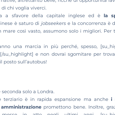
rnative, altrettanto belle, ricche di opportunità la
di chi voglia viverci.
oca a sfavore della capitale inglese ed è
la s
dinese è saturo di
jobseekers
e la concorrenza è 
 mare così vasto, assumono solo i migliori. Per tu
hanno una marcia in più perché, spesso, [su_hi
[/su_highlight] e non dovrai sgomitare per trov
il posto sull’autobus!
 è seconda solo a Londra.
ore terziario è in rapida espansione ma anche
i
a amministrazione
promettono bene. Inoltre, graz
i messe in atto negli ultimi anni, [su_hig