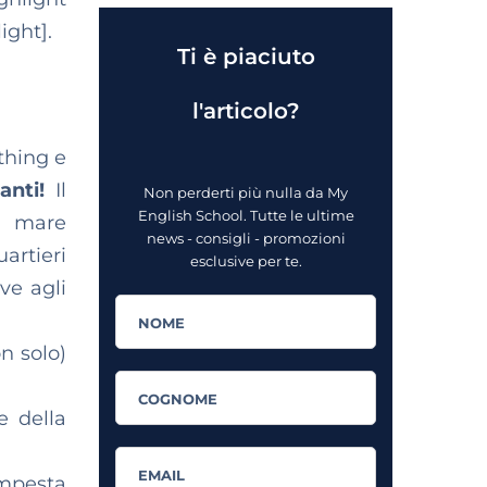
ight].
Ti è piaciuto
l'articolo?
thing e
tanti!
Il
Non perderti più nulla da My
English School. Tutte le ultime
i mare
news - consigli - promozioni
artieri
esclusive per te.
ve agli
n solo)
e della
empesta