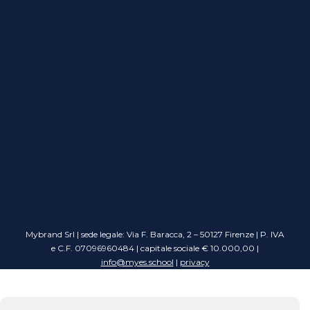
Mybrand Srl | sede legale: Via F. Baracca, 2 – 50127 Firenze | P. IVA
e C.F. 07096960484 | capitale sociale € 10.000,00 |
info@myes.school
|
privacy