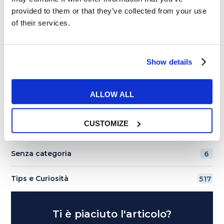
provided to them or that they’ve collected from your use
of their services.
Categorie
Esercizi e Grammatica
387
Show details
Esperienze MyES
28
ALLOW ALL
Film e Musica
219
CUSTOMIZE
Lavoro
292
Senza categoria
6
Tips e Curiosità
517
Ti è piaciuto l'articolo?