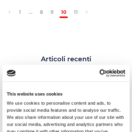
1
…
8
9
10
11
Articoli recenti
Come imparare le parti del corpo in inglese?
This website uses cookies
Cosa significano red flag, gaslighting e love
We use cookies to personalise content and ads, to
bombing?
provide social media features and to analyse our traffic.
We also share information about your use of our site with
I migliori 10 libri in inglese facili da leggere
our social media, advertising and analytics partners who
may combine it with other information that you’ve