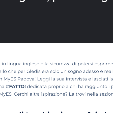
 in lingua inglese e la sicurezza di potersi esprim
llo che per Gledis era solo un sogno adesso è real
 MyES Padova! Leggi la sua intervista e lasciati is
gna
#FATTO!
dedicata proprio a chi ha raggiunto i 
MyES. Cerchi altra ispirazione? La trovi nella sezio