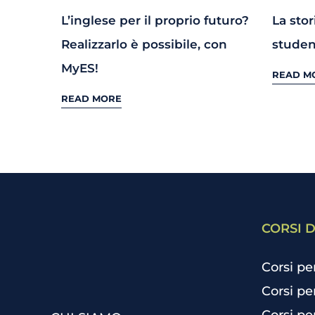
L’inglese per il proprio futuro?
La stor
Realizzarlo è possibile, con
studen
MyES!
READ M
READ MORE
CORSI D
Corsi pe
Corsi pe
Corsi pe