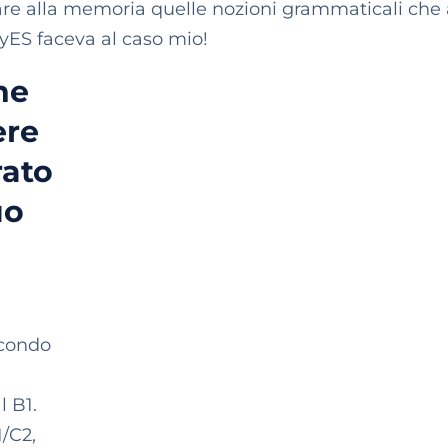
iorare alla memoria quelle nozioni grammaticali che
MyES faceva al caso mio!
he
ere
rato
uo
econdo
l B1.
1/C2,