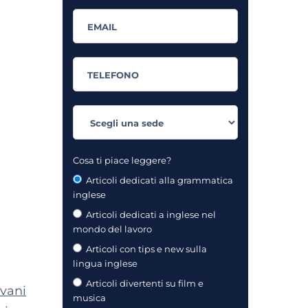
Cosa ti piace leggere?
Articoli dedicati alla grammatica
inglese
Articoli dedicati a inglese nel
mondo del lavoro
Articoli con tips e new sulla
lingua inglese
Articoli divertenti su film e
ovani
musica