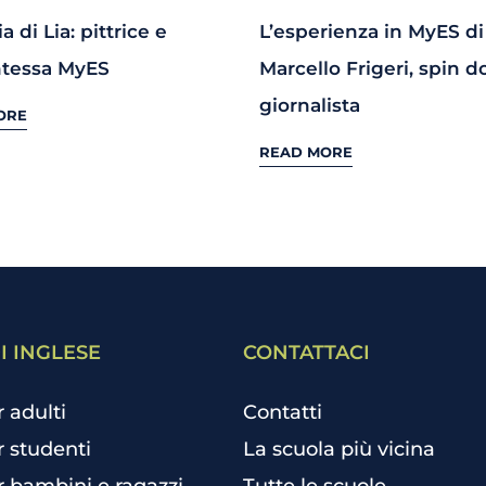
ia di Lia: pittrice e
L’esperienza in MyES di
tessa MyES
Marcello Frigeri, spin d
giornalista
ORE
READ MORE
I INGLESE
CONTATTACI
r adulti
Contatti
r studenti
La scuola più vicina
r bambini e ragazzi
Tutte le scuole