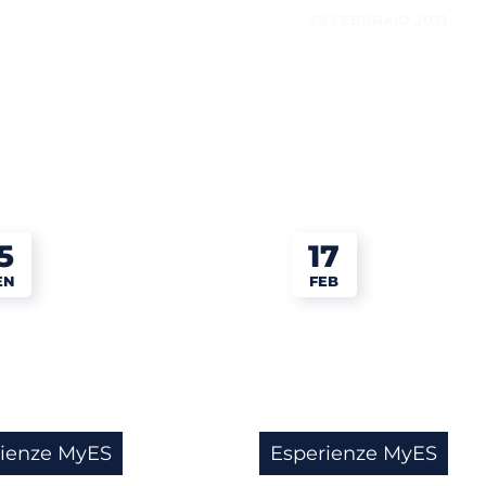
28 FEBBRAIO 2021
5
17
EN
FEB
rienze MyES
Esperienze MyES