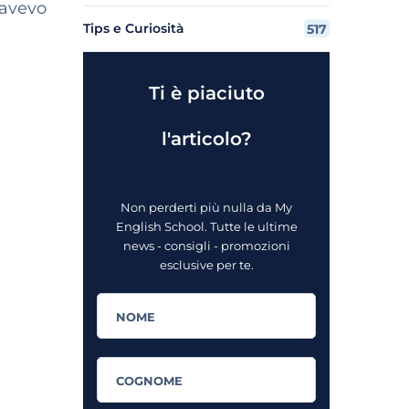
 avevo
Tips e Curiosità
517
Ti è piaciuto
l'articolo?
Non perderti più nulla da My
English School. Tutte le ultime
news - consigli - promozioni
esclusive per te.