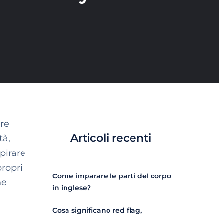
ere
Articoli recenti
tà,
pirare
propri
Come imparare le parti del corpo
ne
in inglese?
Cosa significano red flag,