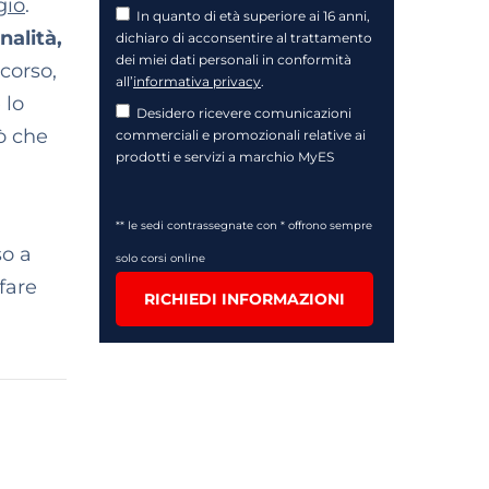
gio
.
In quanto di età superiore ai 16 anni,
nalità,
dichiaro di acconsentire al trattamento
dei miei dati personali in conformità
rcorso,
all’
informativa privacy
.
 lo
Desidero ricevere comunicazioni
ò che
commerciali e promozionali relative ai
prodotti e servizi a marchio MyES
** le sedi contrassegnate con * offrono sempre
so a
solo corsi online
fare
RICHIEDI INFORMAZIONI