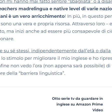
non mi hanno mai fatto sentire “sbagliata” o a disa
eachers
madrelingua e native level di varie nazio
aliani è un vero arricchimento
! In più, in questo pe
 sono una vera e propria risorsa. Attraverso loro – e
to, ma inizi anche ad essere più consapevole di ci
ionare.
re su sé stessi, indipendentemente dall’età o dalla
 lo stimolo per migliorare il mio inglese e ho ripre
Infine non vedo l’ora (non appena sarà possibile) di 
e della “barriera linguistica”.
Otto serie tv da guardare in
inglese su Amazon Prime
Video