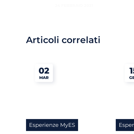
24 FEBBRAIO 2021
Articoli correlati
02
1
MAR
G
Esperienze MyES
Espe