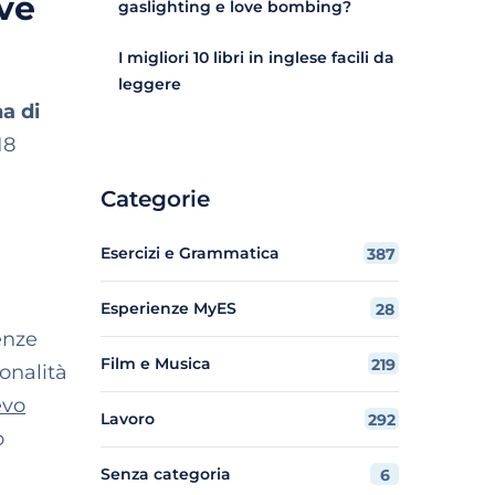
ove
gaslighting e love bombing?
I migliori 10 libri in inglese facili da
leggere
a di
18
Categorie
Esercizi e Grammatica
387
Esperienze MyES
28
enze
Film e Musica
219
onalità
evo
Lavoro
292
o
Senza categoria
6