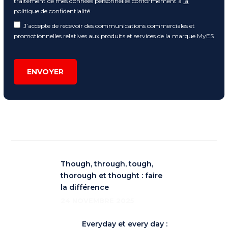
traitement de mes données personnelles conformément à
la
politique de confidentialité
.
J’accepte de recevoir des communications commerciales et
promotionnelles relatives aux produits et services de la marque MyES
ENVOYER
Though, through, tough,
thorough et thought : faire
la différence
24 NOVEMBRE 2025
Everyday et every day :