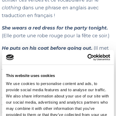
utiliser ces verbes et ce vocabulaire sur le
clothing
dans une phrase en anglais avec
traduction en français !
She wears a red dress for the party tonight.
(Elle porte une robe rouge pour la fête ce soir.)
He puts on his coat before going out.
(Il met
son manteau avant de sortir.)
She takes off her shoes when she gets home.
This website uses cookies
(Elle enlève ses chaussures en rentrant à la
maison.)
We use cookies to personalise content and ads, to
provide social media features and to analyse our traffic.
She likes to dress in black for special
We also share information about your use of our site with
our social media, advertising and analytics partners who
occasions.
(Elle aime s’habiller en noir pour les
may combine it with other information that you’ve
occasions spéciales.)
provided to them or that they’ve collected from your use