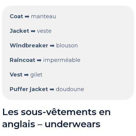
Coat
➡️ manteau
Jacket
➡️ veste
Windbreaker
➡️ blouson
Raincoat
➡️ imperméable
Vest
➡️ gilet
Puffer jacket
➡️ doudoune
Les sous-vêtements en
anglais – underwears