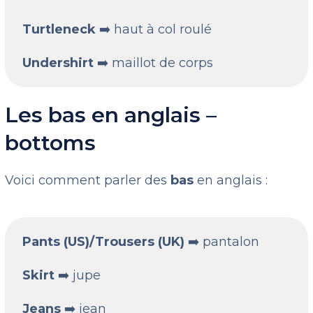
Turtleneck
➡️ haut à col roulé
Undershirt
➡️ maillot de corps
Les bas en anglais –
bottoms
Voici comment parler des
bas
en anglais :
Pants (US)/Trousers (UK)
➡️ pantalon
Skirt
➡️ jupe
Jeans
➡️ jean