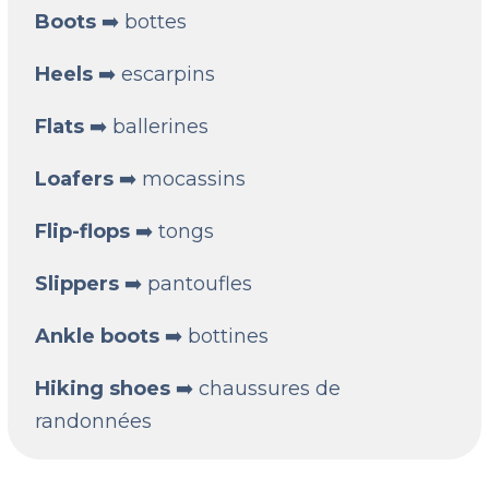
Boots
➡️ bottes
Heels
➡️ escarpins
Flats
➡️ ballerines
Loafers
➡️ mocassins
Flip-flops
➡️ tongs
Slippers
➡️ pantoufles
Ankle boots
➡️ bottines
Hiking shoes
➡️ chaussures de
randonnées