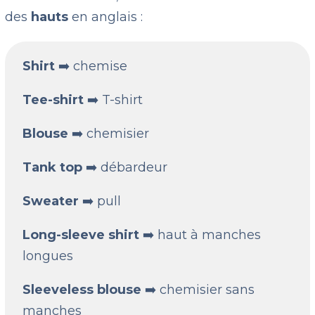
des
hauts
en anglais :
Shirt
➡️ chemise
Tee-shirt
➡️ T-shirt
Blouse
➡️ chemisier
Tank top
➡️ débardeur
Sweater
➡️ pull
Long-sleeve shirt
➡️ haut à manches
longues
Sleeveless blouse
➡️ chemisier sans
manches