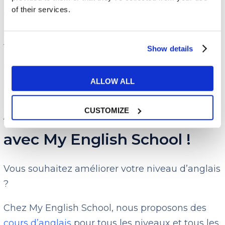
of their services.
These shoes don’t match this outfit at all.
(Ces chaussures ne vont pas du tout avec cette
tenue.)
Show details
The blue suit suits him very well.
(Le costume
ALLOW ALL
bleu lui va très bien.)
Améliorez votre anglais
CUSTOMIZE
avec My English School !
Vous souhaitez améliorer votre niveau d’anglais
?
Chez My English School, nous proposons des
cours d’anglais
pour tous les niveaux et tous les