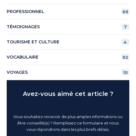
PROFESSIONNEL
66
TÉMOIGNAGES
7
TOURISME ET CULTURE
4
VOCABULAIRE
92
VOYAGES
10
Avez-vous aimé cet article ?
Vous souhaitez recevoir de plus amples informations ou
être conseillé(e) ? Remplissez ce formulaire et nous
vous répondrons dans les plus brefs délais.