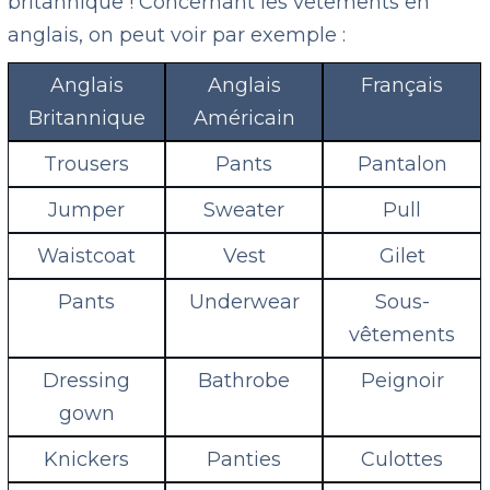
britannique ! Concernant les vêtements en
anglais, on peut voir par exemple :
Anglais
Anglais
Français
Britannique
Américain
Trousers
Pants
Pantalon
Jumper
Sweater
Pull
Waistcoat
Vest
Gilet
Pants
Underwear
Sous-
vêtements
Dressing
Bathrobe
Peignoir
gown
Knickers
Panties
Culottes