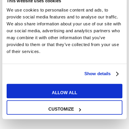
This website uses cookies
CPF
We use cookies to personalise content and ads, to
provide social media features and to analyse our traffic.
Créer son identité numérique
We also share information about your use of our site with
pour utiliser son CPF
our social media, advertising and analytics partners who
may combine it with other information that you’ve
provided to them or that they’ve collected from your use
READ MORE
of their services.
Show details
22
DÉC
ALLOW ALL
CUSTOMIZE