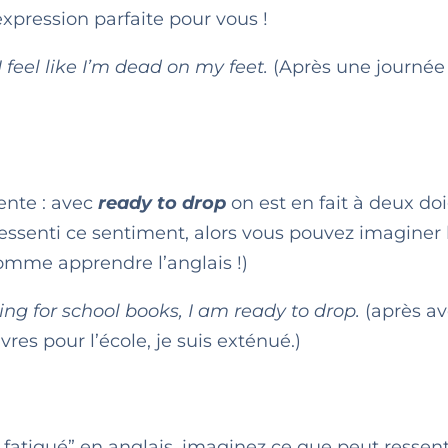
xpression parfaite pour vous !
I feel like I’m dead on my feet.
(Après une journée
ente : avec
ready to drop
on est en fait à deux do
 ressenti ce sentiment, alors vous pouvez imaginer 
comme apprendre l’anglais !)
ing for school books, I am ready to drop.
(après av
res pour l’école, je suis exténué.)
s fatigué” en anglais, imaginez ce que peut ressent