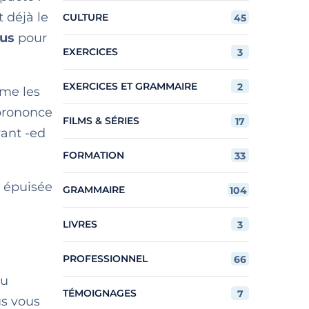
t déjà le
CULTURE
45
us
pour
EXERCICES
3
EXERCICES ET GRAMMAIRE
2
me les
 prononce
FILMS & SÉRIES
17
vant -ed
FORMATION
33
s épuisée
GRAMMAIRE
104
LIVRES
3
PROFESSIONNEL
66
eu
TÉMOIGNAGES
7
us vous