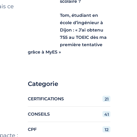
scolaire ?
is ce
Tom, étudiant en
école d’ingénieur à
Dijon : « J’ai obtenu
755 au TOEIC dès ma
première tentative
grâce à MyES »
Categorie
CERTIFICATIONS
21
CONSEILS
41
CPF
12
pacte :