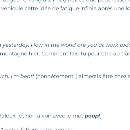
véhicule cette idée de fatigue infinie après une 
n yesterday. How in the world are you at work to
e montagne hier. Comment fais-tu pour être au trav
uch. I’m beat!
(honnêtement, j’aimerais être chez 
aleux (et rien à voir avec le mot
poop!
)
je suis fatiguée” en anglais.