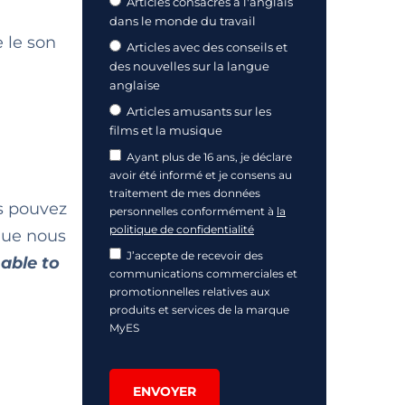
Articles consacrés à l'anglais
dans le monde du travail
 le son
Articles avec des conseils et
des nouvelles sur la langue
anglaise
Articles amusants sur les
films et la musique
Ayant plus de 16 ans, je déclare
avoir été informé et je consens au
traitement de mes données
us pouvez
personnelles conformément à
la
politique de confidentialité
 que nous
J’accepte de recevoir des
 able to
communications commerciales et
promotionnelles relatives aux
produits et services de la marque
MyES
ENVOYER