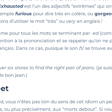
Exhausted
est l’un des adjectifs “extrêmes” qui on
exemple
furious
pour dire très en colère, ou
gorgeo
ins d’utiliser le mot “très” ou
very
en anglais !
e pour tous les mots se terminant par -ed (com
 attention à la prononciation et se rappeler qu’on ne
ançais. Dans ce cas, puisque le son /t/ se trouve a
er six stores to find the right pair of jeans.
(je sui
le bon jean.)
eet
d, vous n’êtes pas loin du sens de cet idiom un p
ts, ou plus précisément, aux “morts debout”. Si vo