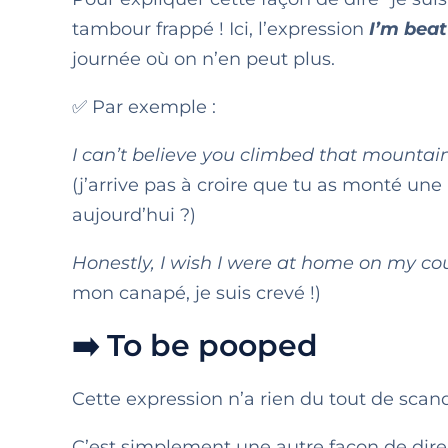
tambour frappé ! Ici, l’expression
I’m beat
journée où on n’en peut plus.
✅ Par exemple :
I can’t believe you climbed that mountai
(j’arrive pas à croire que tu as monté un
aujourd’hui ?)
Honestly, I wish I were at home on my co
mon canapé, je suis crevé !)
➡️ To be pooped
Cette expression n’a rien du tout de scand
C’est simplement une autre façon de dire “