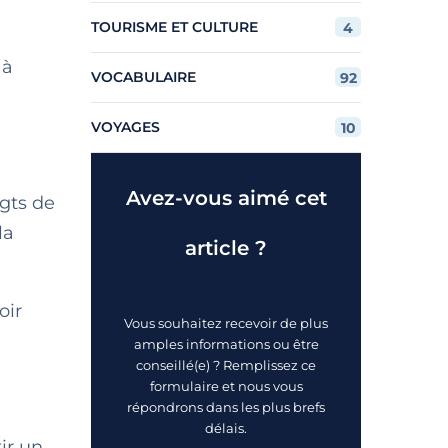
TOURISME ET CULTURE
4
 à
VOCABULAIRE
92
VOYAGES
10
Avez-vous aimé cet
igts de
la
article ?
oir
Vous souhaitez recevoir de plus
amples informations ou être
conseillé(e) ? Remplissez ce
formulaire et nous vous
répondrons dans les plus brefs
délais.
ir un