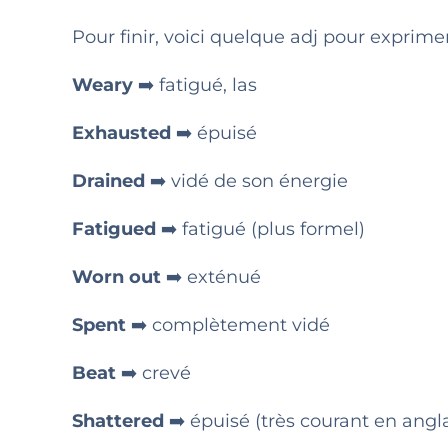
Pour finir, voici quelque adj pour exprimer
Weary
➡️ fatigué, las
Exhausted
➡️ épuisé
Drained
➡️ vidé de son énergie
Fatigued
➡️ fatigué (plus formel)
Worn out
➡️ exténué
Spent
➡️ complètement vidé
Beat
➡️ crevé
Shattered
➡️ épuisé (très courant en angl