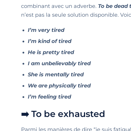
combinant avec un adverbe.
To be dead 
n’est pas la seule solution disponible. Voic
I’m very tired
I’m kind of tired
He is pretty tired
I am unbelievably tired
She is mentally tired
We are physically tired
I’m feeling tired
➡️ To be exhausted
Parmi les manières de dire “je suis fatigu