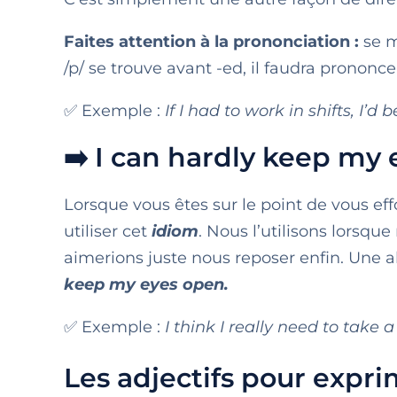
Faites attention à la prononciation :
se m
/p/ se trouve avant -ed, il faudra prononce
✅ Exemple :
If I had to work in shifts, I’d
➡️ I can hardly keep my
Lorsque vous êtes sur le point de vous ef
utiliser cet
idiom
. Nous l’utilisons lorsq
aimerions juste nous reposer enfin. Une alt
keep my eyes open.
✅ Exemple :
I think I really need to take
Les adjectifs pour expri