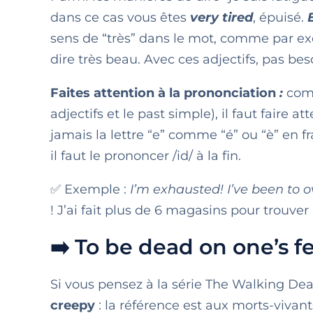
dans ce cas vous êtes
very tired
, épuisé.
sens de “très” dans le mot, comme par 
dire très beau. Avec ces adjectifs, pas beso
Faites attention à la prononciation
:
comm
adjectifs et le past simple), il faut faire
jamais la lettre “e” comme “é” ou “è” en fr
il faut le prononcer /id/ à la fin.
✅ Exemple :
I’m exhausted! I’ve been to ov
! J’ai fait plus de 6 magasins pour trouver 
➡️ To be dead on one’s f
Si vous pensez à la série The Walking Dea
creepy
: la référence est aux morts-vivan