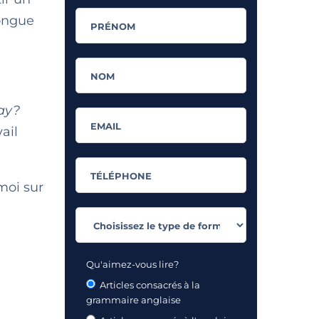
longue
day?
ail
moi sur
Qu'aimez-vous lire?
Articles consacrés à la
grammaire anglaise