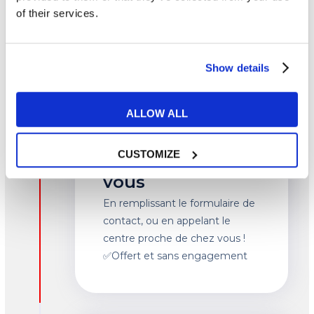
of their services.
Show details
ALLOW ALL
1- Prenez rendez-
CUSTOMIZE
vous
En remplissant le formulaire de
contact, ou en appelant le
centre proche de chez vous !
✅Offert et sans engagement