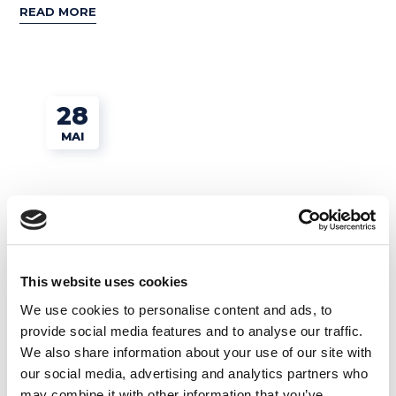
READ MORE
28
MAI
This website uses cookies
CERTIFICATIONS
We use cookies to personalise content and ads, to
provide social media features and to analyse our traffic.
We also share information about your use of our site with
TOEFL : score, niveaux et prix
our social media, advertising and analytics partners who
de la certification
may combine it with other information that you’ve