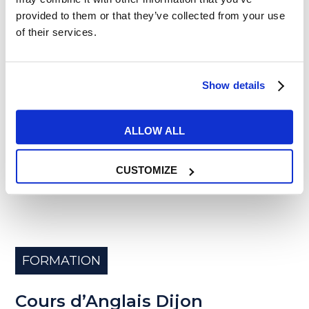
provided to them or that they’ve collected from your use
READ MORE
of their services.
Show details
27
FÉV
ALLOW ALL
CUSTOMIZE
FORMATION
Cours d’Anglais Dijon