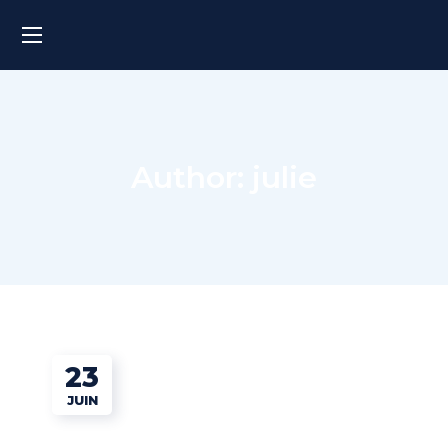
Author: julie
23
JUIN