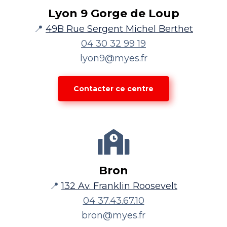
Lyon 9 Gorge de Loup
📍
49B Rue Sergent Michel Berthet
04 30 32 99 19
lyon9@myes.fr
Contacter ce centre
Bron
📍
132 Av. Franklin Roosevelt
04 37.43.67.10
bron@myes.fr