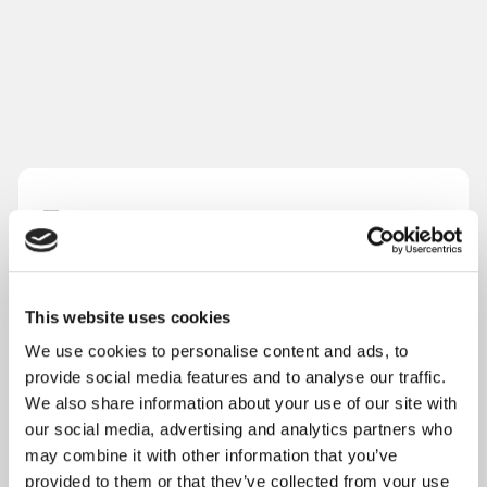
Formez-vous avec votre
CPF
Dans nos centres à Lyon 3, Lyon 9 et
This website uses cookies
Bron,
nos formations sont éligibles au
We use cookies to personalise content and ads, to
compte personnel de formation. De plus,
provide social media features and to analyse our traffic.
notre certification Qualiopi vous garantit
We also share information about your use of our site with
une formation de qualité exigée par
our social media, advertising and analytics partners who
may combine it with other information that you’ve
l’Etat !
provided to them or that they’ve collected from your use