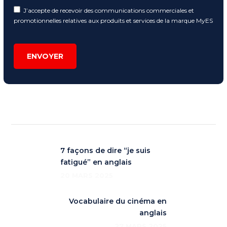
J’accepte de recevoir des communications commerciales et
promotionnelles relatives aux produits et services de la marque MyES
ENVOYER
7 façons de dire “je suis
fatigué” en anglais
20 MARS 2025
Vocabulaire du cinéma en
anglais
27 MARS 2025