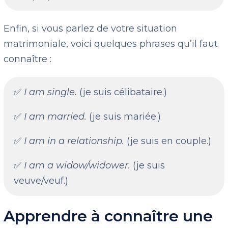
Enfin, si vous parlez de votre situation
matrimoniale, voici quelques phrases qu’il faut
connaître :
✅
I am single.
(je suis célibataire.)
✅
I am married.
(je suis mariée.)
✅
I am in a relationship.
(je suis en couple.)
✅
I am a widow/widower.
(je suis
veuve/veuf.)
Apprendre à connaître une