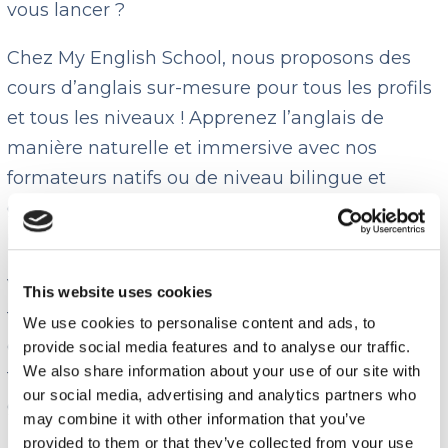
vous lancer ?
Chez My English School, nous proposons des
cours d’anglais sur-mesure pour tous les profils
et tous les niveaux ! Apprenez l’anglais de
manière naturelle et immersive avec nos
formateurs natifs ou de niveau bilingue et
grâce à notre méthode unique basée sur la
pratique orale de l’anglais.
Vous pratiquez l’anglais autour de différents
This website uses cookies
thèmes comme le voyage, la vie quotidienne
We use cookies to personalise content and ads, to
ou professionnelle, et vous apprenez des
provide social media features and to analyse our traffic.
We also share information about your use of our site with
termes de vocabulaire et des points de
our social media, advertising and analytics partners who
grammaire naturellement !
may combine it with other information that you’ve
provided to them or that they’ve collected from your use