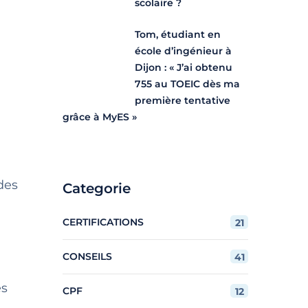
scolaire ?
Tom, étudiant en
école d’ingénieur à
Dijon : « J’ai obtenu
755 au TOEIC dès ma
première tentative
grâce à MyES »
 des
Categorie
CERTIFICATIONS
21
CONSEILS
41
es
CPF
12