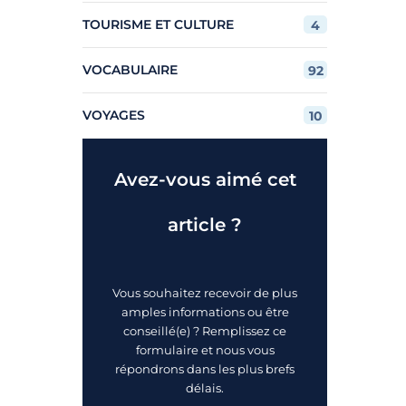
TOURISME ET CULTURE
4
VOCABULAIRE
92
VOYAGES
10
Avez-vous aimé cet
article ?
Vous souhaitez recevoir de plus
amples informations ou être
conseillé(e) ? Remplissez ce
formulaire et nous vous
répondrons dans les plus brefs
délais.