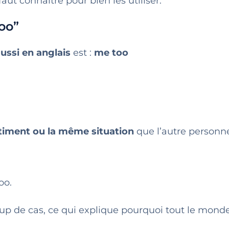
aut connaître pour bien les utiliser.
too”
ussi en anglais
est :
me too
iment ou la même situation
que l’autre personn
oo.
 de cas, ce qui explique pourquoi tout le monde l