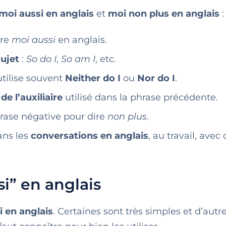
moi aussi en anglais
et
moi non plus en anglais
:
ire
moi aussi
en anglais.
sujet
:
So do I
,
So am I
, etc.
utilise souvent
Neither do I
ou
Nor do I
.
de l’auxiliaire
utilisé dans la phrase précédente.
phrase négative pour dire
non plus
.
ans les
conversations en anglais
, au travail, avec
i” en anglais
i en anglais
. Certaines sont très simples et d’autr