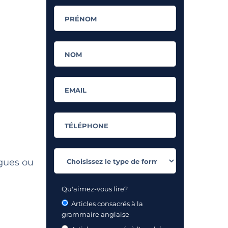
ègues ou
Qu'aimez-vous lire?
Articles consacrés à la
grammaire anglaise