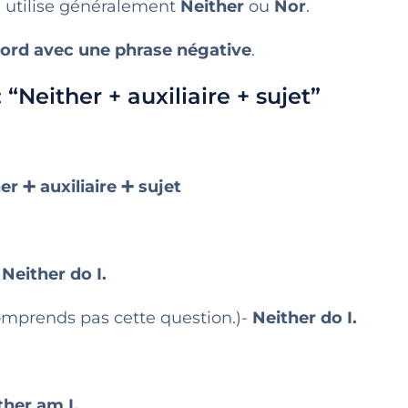
n utilise généralement
Neither
ou
Nor
.
ord avec une phrase négative
.
 “Neither + auxiliaire + sujet”
er ➕ auxiliaire ➕ sujet
-
Neither do I.
comprends pas cette question.)-
Neither do I.
ther am I.