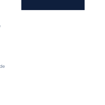
e
 de