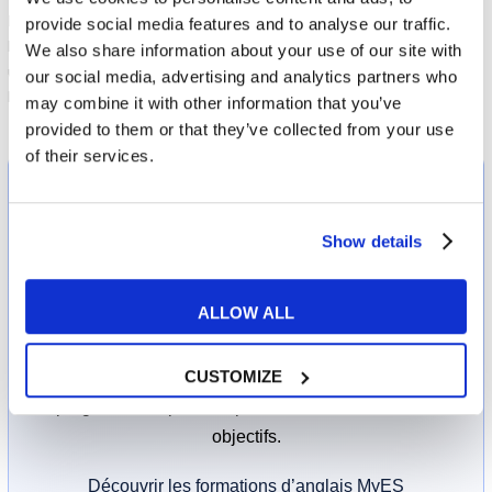
Le TOEIC est avant tout reconnu dans le monde professionnel et
provide social media features and to analyse our traffic.
les entreprises françaises. L’IELTS est requis pour les candidatures
We also share information about your use of our site with
universitaires internationales et les démarches d’immigration dans
our social media, advertising and analytics partners who
les pays anglophones. Votre objectif détermine le bon choix.
may combine it with other information that you’ve
provided to them or that they’ve collected from your use
of their services.
Quelle est votre vraie
raison d’apprendre
Show details
l’anglais ?
ALLOW ALL
Carrière, certification, voyages ou confiance en soi —
CUSTOMIZE
nos consultants MyES identifient avec vous le
programme le plus adapté à votre situation et vos
objectifs.
Découvrir les formations d’anglais MyES