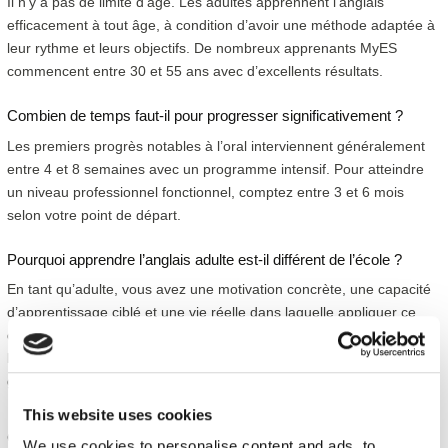
Il n’y a pas de limite d’âge. Les adultes apprennent l’anglais
efficacement à tout âge, à condition d’avoir une méthode adaptée à
leur rythme et leurs objectifs. De nombreux apprenants MyES
commencent entre 30 et 55 ans avec d’excellents résultats.
Combien de temps faut-il pour progresser significativement ?
Les premiers progrès notables à l’oral interviennent généralement
entre 4 et 8 semaines avec un programme intensif. Pour atteindre
un niveau professionnel fonctionnel, comptez entre 3 et 6 mois
selon votre point de départ.
Pourquoi apprendre l’anglais adulte est-il différent de l’école ?
En tant qu’adulte, vous avez une motivation concrète, une capacité
d’apprentissage ciblé et une vie réelle dans laquelle appliquer ce
que vous apprenez. La clé est de trouver une méthode qui mise sur
la pratique orale et la mise en situation, plutôt que sur la théorie
grammaticale.
This website uses cookies
Comment choisir entre le TOEIC et l’IELTS ?
We use cookies to personalise content and ads, to