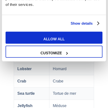
of their services.
Shark
Requin
Dolphin
Dauphin
Show details
Whale
Baleine
ALLOW ALL
Octopus
Pieuvre
CUSTOMIZE
Squid
Calamar
Lobster
Homard
Crab
Crabe
Sea turtle
Tortue de mer
Jellyfish
Méduse