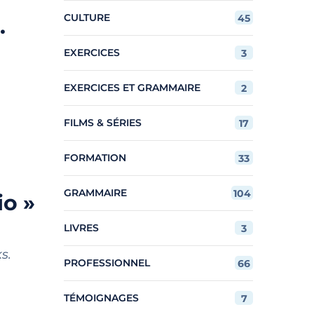
CULTURE
45
.
EXERCICES
3
EXERCICES ET GRAMMAIRE
2
FILMS & SÉRIES
17
FORMATION
33
GRAMMAIRE
104
io »
LIVRES
3
s.
PROFESSIONNEL
66
TÉMOIGNAGES
7