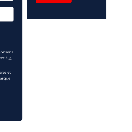
 consens
ent à
la
les et
marque