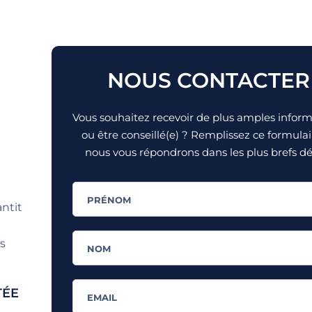
NOUS CONTACTER
Vous souhaitez recevoir de plus amples infor
ou être conseillé(e) ? Remplissez ce formulai
nous vous répondrons dans les plus brefs dél
ntit
s
TÉE