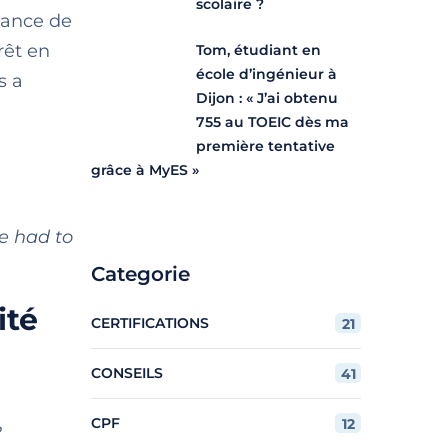
scolaire ?
sance de
rêt en
Tom, étudiant en
école d’ingénieur à
s a
Dijon : « J’ai obtenu
755 au TOEIC dès ma
première tentative
grâce à MyES »
e had to
Categorie
ité
CERTIFICATIONS
21
CONSEILS
41
CPF
12
?