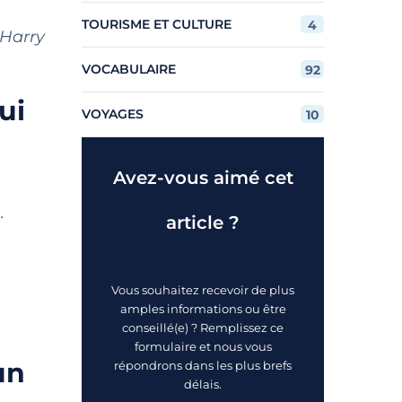
TOURISME ET CULTURE
4
 Harry
VOCABULAIRE
92
ui
VOYAGES
10
Avez-vous aimé cet
.
article ?
Vous souhaitez recevoir de plus
amples informations ou être
conseillé(e) ? Remplissez ce
formulaire et nous vous
un
répondrons dans les plus brefs
délais.