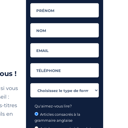
ous !
 si vous
il :
-titres
Qu'aimez-vous lire?
ls en
Articles consacrés à la
grammaire anglaise