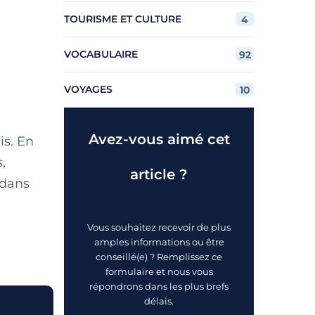
TOURISME ET CULTURE
4
VOCABULAIRE
92
VOYAGES
10
Avez-vous aimé cet
is. En
,
article ?
 dans
Vous souhaitez recevoir de plus
amples informations ou être
conseillé(e) ? Remplissez ce
formulaire et nous vous
répondrons dans les plus brefs
délais.