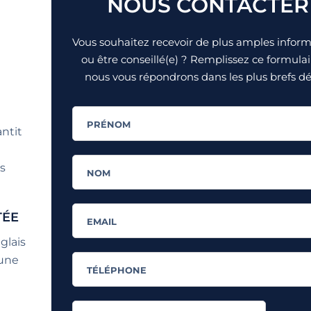
NOUS CONTACTER
Vous souhaitez recevoir de plus amples infor
ou être conseillé(e) ? Remplissez ce formulai
nous vous répondrons dans les plus brefs dél
ntit
s
TÉE
glais
 une