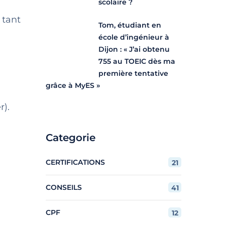
scolaire ?
 tant
Tom, étudiant en
école d’ingénieur à
Dijon : « J’ai obtenu
755 au TOEIC dès ma
première tentative
grâce à MyES »
r).
Categorie
CERTIFICATIONS
21
CONSEILS
41
CPF
12