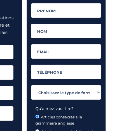
mations
re et
ais.
Qu'aimez-vous lire?
Articles consacrés à la
grammaire anglaise