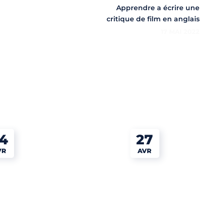
Apprendre a écrire une
critique de film en anglais
17 MAI 2022
4
27
VR
AVR