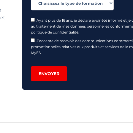
e
get
Ayant plus de 16 ans, je déclare avoir été informé et je
au traitement de mes données personnelles conformém
politique de confidentialité
.
J’accepte de recevoir des communications commercia
promotionnelles relatives aux produits et services de la 
MyES
ENVOYER